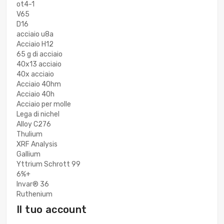
ot4-1
V65
D16
acciaio u8a
Acciaio H12
65 g di acciaio
40x13 acciaio
40x acciaio
Acciaio 40hm
Acciaio 40h
Acciaio per molle
Lega di nichel
Alloy C276
Thulium
XRF Analysis
Gallium
Yttrium Schrott 99
6%+
Invar® 36
Ruthenium
Il tuo account