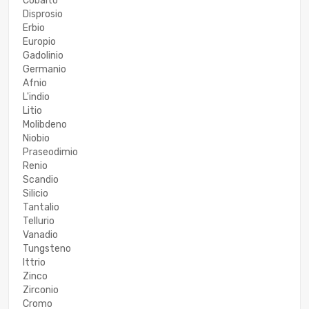
Cobalto
Disprosio
Erbio
Europio
Gadolinio
Germanio
Afnio
L'indio
Litio
Molibdeno
Niobio
Praseodimio
Renio
Scandio
Silicio
Tantalio
Tellurio
Vanadio
Tungsteno
Ittrio
Zinco
Zirconio
Cromo