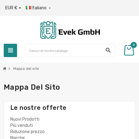
EUR €
Italiano

0
view_headline
search
chevron_right
Mappa del sito
Mappa Del Sito
Le nostre offerte
Nuovi Prodotti
Più venduti
Riduzione prezzo
Marche