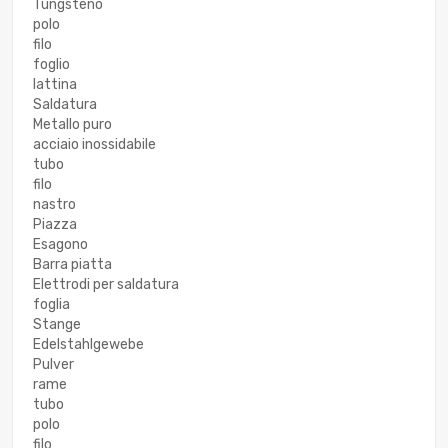
Tungsteno
polo
filo
foglio
lattina
Saldatura
Metallo puro
acciaio inossidabile
tubo
filo
nastro
Piazza
Esagono
Barra piatta
Elettrodi per saldatura
foglia
Stange
Edelstahlgewebe
Pulver
rame
tubo
polo
filo