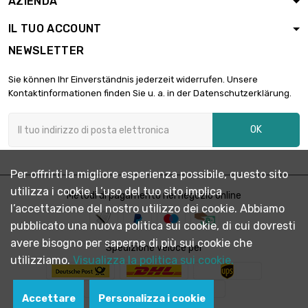
AZIENDA
IL TUO ACCOUNT
NEWSLETTER
Sie können Ihr Einverständnis jederzeit widerrufen. Unsere
Kontaktinformationen finden Sie u. a. in der Datenschutzerklärung.
OK
Per offrirti la migliore esperienza possibile, questo sito
utilizza i cookie. L’uso del tuo sito implica
Metodi di pagamento nel negozio online
l’accettazione del nostro utilizzo dei cookie. Abbiamo
pubblicato una nuova politica sui cookie, di cui dovresti
avere bisogno per saperne di più sui cookie che
Spedizione veloce per
utilizziamo.
Visualizza la politica sui cookie.
Accettare
Personalizza i cookie