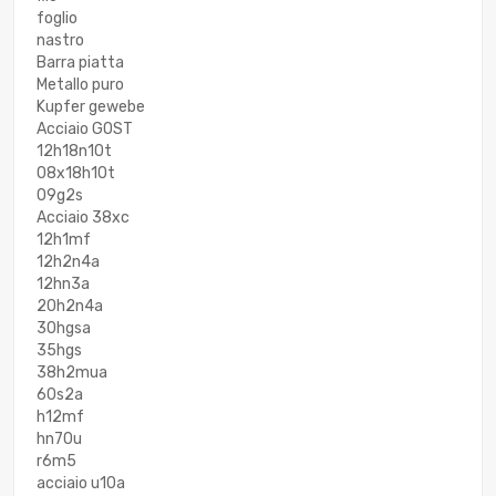
foglio
nastro
Barra piatta
Metallo puro
Kupfer gewebe
Acciaio GOST
12h18n10t
08x18h10t
09g2s
Acciaio 38xc
12h1mf
12h2n4a
12hn3a
20h2n4a
30hgsa
35hgs
38h2mua
60s2a
h12mf
hn70u
r6m5
acciaio u10a