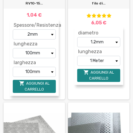
RV10-15...
filo di...
1,04 €
6,05 €
Spessore/Resistenza
diametro
lunghezza
lunghezza
larghezza

AGGIUNGI AL
CARRELLO

AGGIUNGI AL
CARRELLO