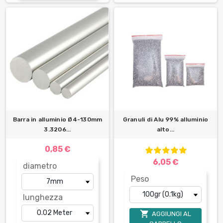
Barra in alluminio Ø4-130mm
Granuli di Alu 99% alluminio
3.3206...
alto...
0,85 €
6,05 €
diametro
Peso
lunghezza

AGGIUNGI AL