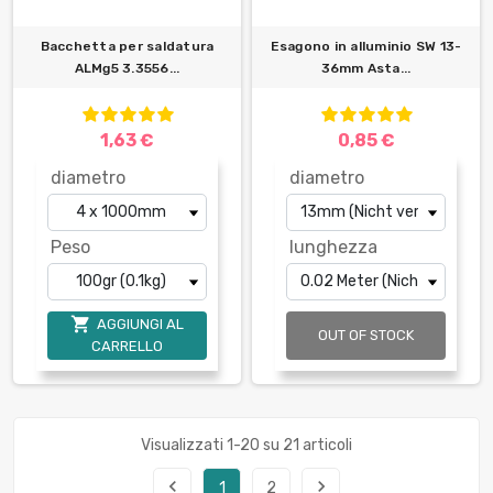
Bacchetta per saldatura
Esagono in alluminio SW 13-
ALMg5 3.3556...
36mm Asta...
1,63 €
0,85 €
diametro
diametro
Peso
lunghezza

AGGIUNGI AL
OUT OF STOCK
CARRELLO
Visualizzati 1-20 su 21 articoli
navigate_before
navigate_next
1
2