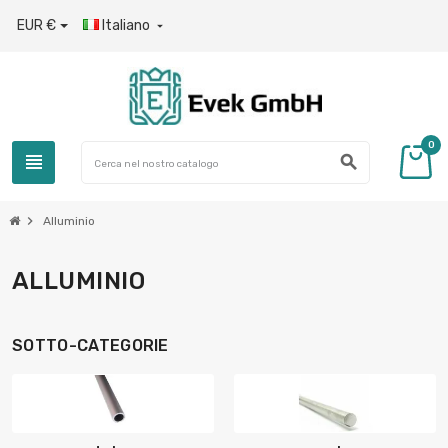
EUR €
Italiano

0
view_headline
search
chevron_right
Alluminio
ALLUMINIO
SOTTO-CATEGORIE