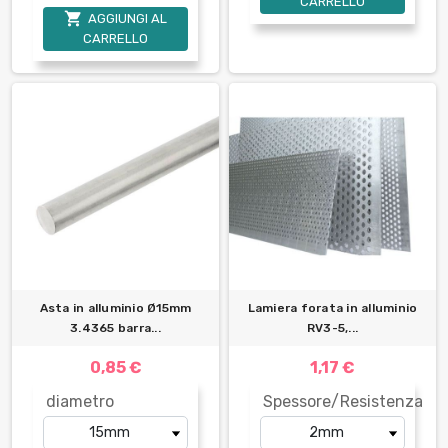
CARRELLO

AGGIUNGI AL
CARRELLO
Asta in alluminio Ø15mm
Lamiera forata in alluminio
3.4365 barra...
RV3-5,...
0,85 €
1,17 €
diametro
Spessore/Resistenza