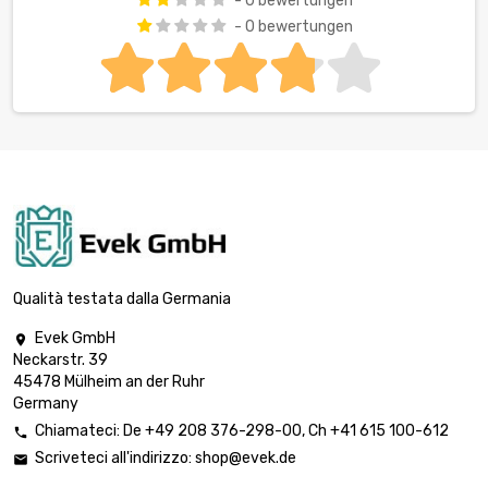
- 0 bewertungen
- 0 bewertungen
Qualità testata dalla Germania
Evek GmbH

Neckarstr. 39
45478 Mülheim an der Ruhr
Germany
Chiamateci:
De
+49 208 376-298-00
, Ch
+41 615 100-612

Scriveteci all'indirizzo:
shop@evek.de
