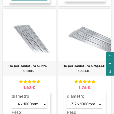
R
Filo per saldatura AL99.5 Ti
Filo per saldatura AlMg4,5Mn
F
I
L
T
E
3.0805...
3,3548...
1,63 €
1,76 €
diametro
diametro
Peso
Peso