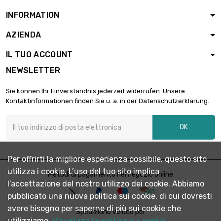
INFORMATION
AZIENDA
IL TUO ACCOUNT
NEWSLETTER
Sie können Ihr Einverständnis jederzeit widerrufen. Unsere
Kontaktinformationen finden Sie u. a. in der Datenschutzerklärung.
OK
Per offrirti la migliore esperienza possibile, questo sito
utilizza i cookie. L’uso del tuo sito implica
Metodi di pagamento nel negozio online
l’accettazione del nostro utilizzo dei cookie. Abbiamo
pubblicato una nuova politica sui cookie, di cui dovresti
avere bisogno per saperne di più sui cookie che
Spedizione veloce per
utilizziamo.
Visualizza la politica sui cookie.