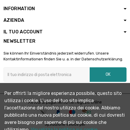
INFORMATION
AZIENDA
IL TUO ACCOUNT
NEWSLETTER
Sie können Ihr Einverständnis jederzeit widerrufen. Unsere
Kontaktinformationen finden Sie u. a. in der Datenschutzerklärung.
OK
Per offrirti la migliore esperienza possibile, questo sito
utilizza i cookie. L’uso del tuo sito implica
Metodi di pagamento nel negozio online
l’accettazione del nostro utilizzo dei cookie. Abbiamo
pubblicato una nuova politica sui cookie, di cui dovresti
avere bisogno per saperne di più sui cookie che
Spedizione veloce per
utilizziamo.
Visualizza la politica sui cookie.