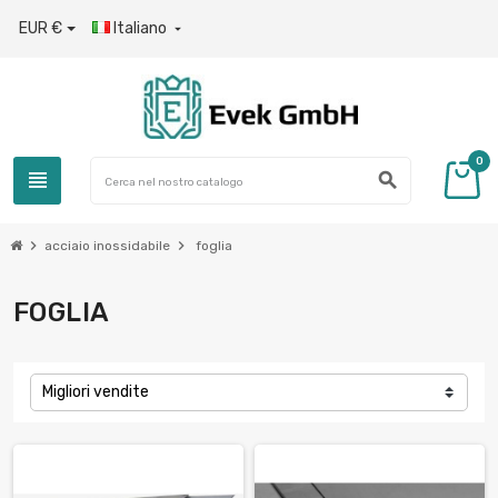
EUR €
Italiano

0
view_headline
search
chevron_right
chevron_right
acciaio inossidabile
foglia
FOGLIA
Migliori vendite