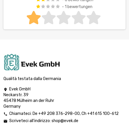
- 1 bewertungen
Qualità testata dalla Germania
Evek GmbH

Neckarstr. 39
45478 Mülheim an der Ruhr
Germany
Chiamateci:
De
+49 208 376-298-00
, Ch
+41 615 100-612

Scriveteci all'indirizzo:
shop@evek.de
