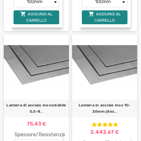


AGGIUNGI AL
AGGIUNGI AL
CARRELLO
CARRELLO
Lamiera di acciaio inossidabile
Lamiera in acciaio inox 10-
0,5-8...
20mm (Aisi...
75,43 €
2.442,67 €
Spessore/Resistenza