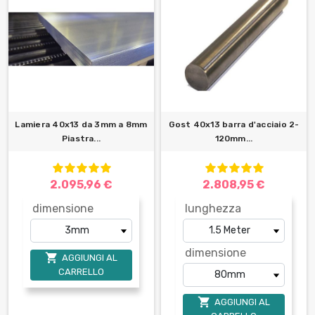
Lamiera 40x13 da 3mm a 8mm
Gost 40x13 barra d'acciaio 2-
Piastra...
120mm...
2.095,96 €
2.808,95 €
dimensione
lunghezza
dimensione

AGGIUNGI AL
CARRELLO

AGGIUNGI AL