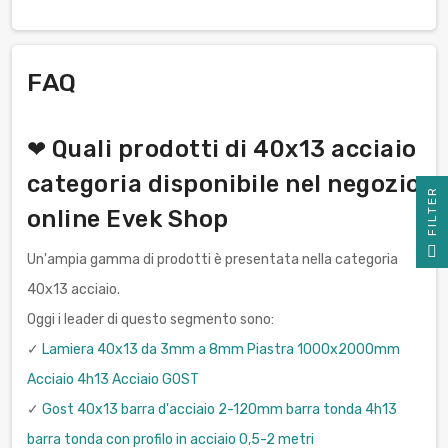
FAQ
❤ Quali prodotti di 40x13 acciaio
categoria disponibile nel negozio
R
online Evek Shop
F
I
L
T
E
Un'ampia gamma di prodotti è presentata nella categoria
40x13 acciaio.
Oggi i leader di questo segmento sono:
✓
Lamiera 40x13 da 3mm a 8mm Piastra 1000x2000mm
Acciaio 4h13 Acciaio GOST
✓
Gost 40x13 barra d'acciaio 2-120mm barra tonda 4h13
barra tonda con profilo in acciaio 0,5-2 metri