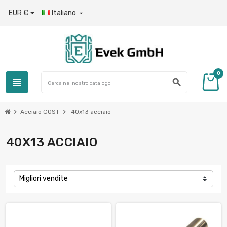
EUR €
Italiano

0
view_headline
search
chevron_right
chevron_right
Acciaio GOST
40x13 acciaio
40X13 ACCIAIO
Migliori vendite