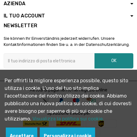
AZIENDA
IL TUO ACCOUNT
NEWSLETTER
Sie können Ihr Einverständnis jederzeit widerrufen. Unsere
Kontaktinformationen finden Sie u. a. in der Datenschutzerklärung.
OK
Per offrirti la migliore esperienza possibile, questo sito
utilizza i cookie. L’uso del tuo sito implica
Metodi di pagamento nel negozio online
l’accettazione del nostro utilizzo dei cookie. Abbiamo
pubblicato una nuova politica sui cookie, di cui dovresti
avere bisogno per saperne di più sui cookie che
Spedizione veloce per
utilizziamo.
Visualizza la politica sui cookie.
Accettare
Personalizza i cookie