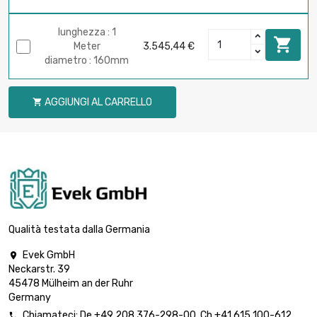
lunghezza : 1

Meter
3.545,44 €
diametro : 160mm
AGGIUNGI AL CARRELLO

Qualità testata dalla Germania
Evek GmbH

Neckarstr. 39
45478 Mülheim an der Ruhr
Germany
Chiamateci:
De
+49 208 376-298-00
, Ch
+41 615 100-612
