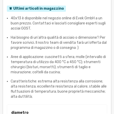
Ultimi articoli in magazzino
notifications_active
40x13 è disponibile nel negozio online di Evek GmbH a un
buon prezzo. Contattaci e lasciati consigliare esperti sugli
acciai GOST.
Hai bisogno di un'altra qualità di acciaio o dimensione? Per
favore scrivici. Il nostro team di vendita farà un'offerta dal
programma di magazzino o di consegna :)
Aree di applicazione: cuscinetti a sfera; molle (intervallo di
temperatura di utilizzo da 400 °С a 450 °С); strumenti
chirurgici (bisturi, morsetti); strumenti di taglio e
misurazione; coltelli da cucina;
Caratteristiche: estrema alta resistenza alla corrosione;
alta resistenza; eccellente resistenza al calore; stabile alle
fluttuazioni di temperatura; buone proprietà meccaniche;
alta duttilità;
diametro