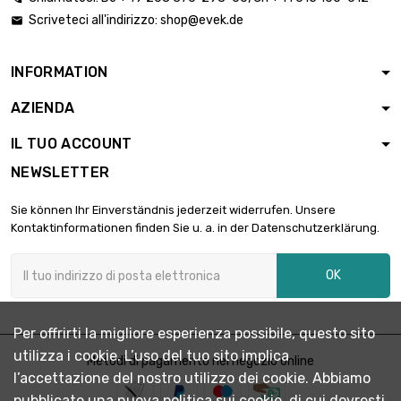
Scriveteci all'indirizzo:
shop@evek.de

INFORMATION
AZIENDA
IL TUO ACCOUNT
NEWSLETTER
Sie können Ihr Einverständnis jederzeit widerrufen. Unsere
Kontaktinformationen finden Sie u. a. in der Datenschutzerklärung.
OK
Per offrirti la migliore esperienza possibile, questo sito
utilizza i cookie. L’uso del tuo sito implica
Metodi di pagamento nel negozio online
l’accettazione del nostro utilizzo dei cookie. Abbiamo
pubblicato una nuova politica sui cookie, di cui dovresti