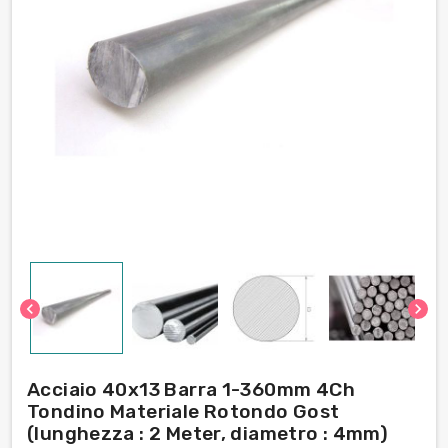
chevron_left
chevron_right
Acciaio 40x13 Barra 1-360mm 4Ch
Tondino Materiale Rotondo Gost
(lunghezza : 2 Meter, diametro : 4mm)