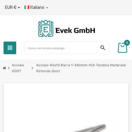
EUR €
Italiano

0
view_headline
search
Acciaio
Acciaio 40x13 Barra 1-360mm 4Ch Tondino Materiale
chevron_right
chevron_right
GOST
Rotondo Gost