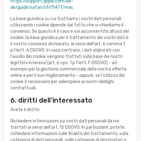
https://support.apple.com/de-
de/guide/safari/sfri11471/mac
La base giuridica su cui trattiamo i vostri dati personali
utilizzando i cookie dipende dal fatto che vi chiediamo il
consenso. Se questo è il caso e voi acconsentite all'uso dei
cookie, la base giuridica per il trattamento dei vostri dati è
il vostro consenso dichiarato, ai sensi dell'art. 6 comma 1
p.1 lett. A DSGVO. In caso contrario, i dati elaborati con
l'ausilio dei cookie vengono trattati sulla base dei nostri
legittimi interessi (art. 6 cpv. 1 p.1 lett. F DSGVO) - ad
esempio per la gestione commerciale della nostra offerta
online e per il suo miglioramento - oppure, se l'utilizzo dei
cookie è necessario per adempiere ai nostri obblighi
contrattuali.
6. diritti dell'interessato
Avete il diritto
Richiedere informazioni sui vostri dati personali da noi
trattati ai sensi dell'art. 15 DSGVO. In particolare, potete
richiedere informazioni sulle finalità del trattamento, sulla
categoria di dati personali, sulle categorie di destinatari a