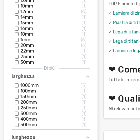
1.6mm
1
TOP 5 prodotti p
10mm
1
12mm
6
✓
Lamiera di zi
14mm
1
✓
Piastra di t
15mm
1
16mm
1
✓
Lega di titan
18mm
1
1mm
6
✓
Lega di titan
20mm
6
✓
Lamina in leg
22mm
1
25mm
1
30mm
1
❤ Come 
Di più...
larghezza
Tutte le informa
1000mm
5
100mm
1
❤ Quali
150mm
1
200mm
1
250mm
1
All relevant in
300mm
1
400mm
1
500mm
1
lunghezza