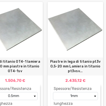
di titanio OT4-1 lamiera
Piastre in lega di titanio pt3v
0 mm piastre in titanio
0,5-20 mm Lamiera in titanio
OT4-1sv
pt3vsv...
1.506,70 €
2.435,12 €
ssore/Resistenza
Spessore/Resistenza
ghezza
lunghezza