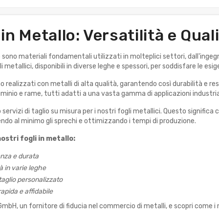
 in Metallo: Versatilità e Qual
lo sono materiali fondamentali utilizzati in molteplici settori, dall'in
i metallici, disponibili in diverse leghe e spessori, per soddisfare le esig
ono realizzati con metalli di alta qualità, garantendo così durabilità e res
luminio e rame, tutti adatti a una vasta gamma di applicazioni industria
o servizi di taglio su misura per i nostri fogli metallici. Questo signifi
endo al minimo gli sprechi e ottimizzando i tempi di produzione.
ostri fogli in metallo:
enza e durata
à in varie leghe
 taglio personalizzato
pida e affidabile
GmbH, un fornitore di fiducia nel commercio di metalli, e scopri come i 