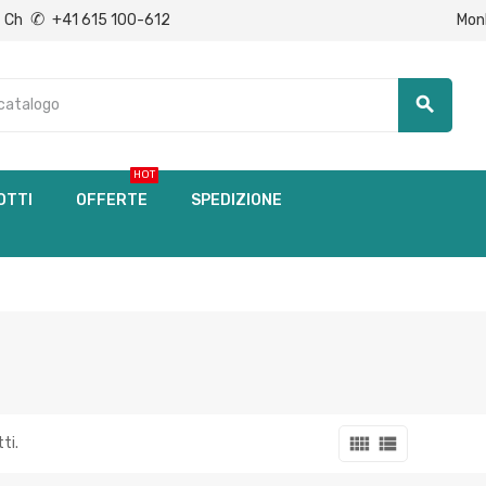
✆
Mon
Ch
+41 615 100-612
search
HOT
OTTI
OFFERTE
SPEDIZIONE
view_comfy
view_list
ti.