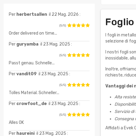
Per
herbertsallen
il 22 Mag. 2026 :
Foglio
(5/5)
Order delivered on time...
I fogli in metal
selezione di fogl
Per
guryamba
il 23 Mag. 2025 :
I nostri fogli s
(5/5)
inossidabile, al
Passt genau. Schnelle...
Inoltre, offriam
Per
vandit09
il 23 Mag. 2025 :
richieste, riduc
(5/5)
Vantaggi dei n
Tolles Material. Schneller...
Alta resist
Per
crowfoot_de
il 23 Mag. 2025 :
Disponibilit
Servizio di
(5/5)
Consegna ra
Alles OK
Affidati a Evek 
Per
haureini
il 23 Mag. 2025 :