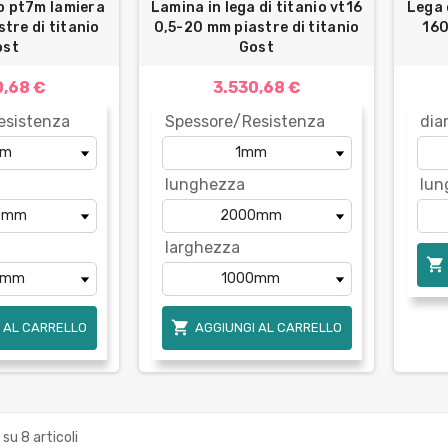
io pt7m lamiera
Lamina in lega di titanio vt16
Lega 
tre di titanio
0,5-20 mm piastre di titanio
160
ost
Gost
0,68 €
3.530,68 €
esistenza
Spessore/Resistenza
dia
lunghezza
lun
larghezza


 AL CARRELLO
AGGIUNGI AL CARRELLO
 su 8 articoli