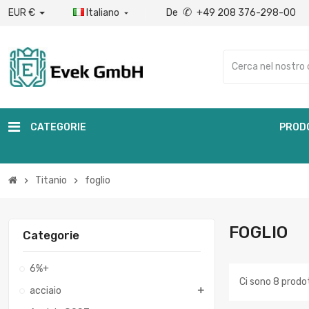
✆
EUR €
Italiano
De
+49 208 376-298-00

CATEGORIE
PROD
Titanio
foglio
chevron_right
chevron_right
FOGLIO
Categorie
6%+
Ci sono 8 prodot
acciaio