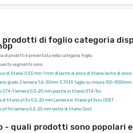
 prodotti di foglio categoria dis
hop
di prodotti è presentata nella categoria foglio.
i questo segmento sono:
nco di titanio 0,55 mm-1 mm di lastre di zinco di titanio lastre di zi
itanio grado 2 lamiera 1,6-30mm 3.7035 taglio su misura 100-1000mm
io OT4-1 lamiera 0,5-20 mm piastre in titanio OT4-1sv
ga di titanio pt3v 0,5-20 mm Lamiera in titanio pt3vsv GOST
io pt7m lamiera 0,5-20 mm lastre di titanio Gost
o - quali prodotti sono popolari 