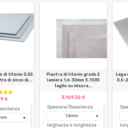
o di titanio 0,55
Piastra di titanio grado 2
Lega 
re di zinco di...
lamiera 1,6-30mm 3.7035
0,5-2
taglio su misura...
3.169,32 €
99 €
Spessore/Resistenza
Spe
esistenza
larghezza x lunghezza
lun