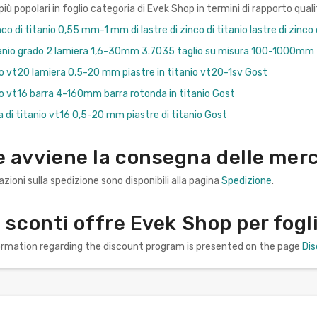
iù popolari in foglio categoria di Evek Shop in termini di rapporto qual
nco di titanio 0,55 mm-1 mm di lastre di zinco di titanio lastre di zi
itanio grado 2 lamiera 1,6-30mm 3.7035 taglio su misura 100-1000mm
io vt20 lamiera 0,5-20 mm piastre in titanio vt20-1sv Gost
io vt16 barra 4-160mm barra rotonda in titanio Gost
a di titanio vt16 0,5-20 mm piastre di titanio Gost
avviene la consegna delle merci
zioni sulla spedizione sono disponibili alla pagina
Spedizione
.
 sconti offre Evek Shop per fogl
formation regarding the discount program is presented on the page
Di