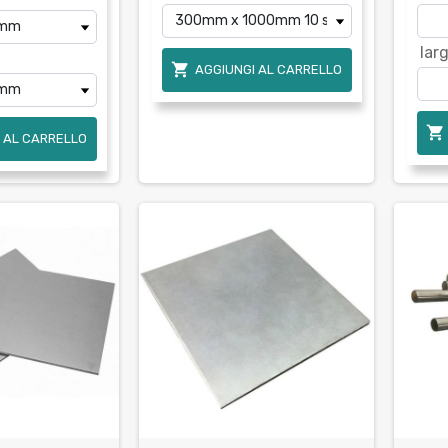
lar

AGGIUNGI AL CARRELLO

 AL CARRELLO