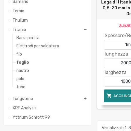
Samario
Lega di titan
0,5-20 mm las
Terbio
G
Thulium
3.53
Titanio
Spessore/R
Barra piatta
Elettrodi per saldatura
lunghezza
filo
foglio
nastro
larghezza
polo
tubo

AGGIUNGI
Tungsteno
XRF Analysis
Yttrium Schrott 99
Visualizzati 1-8