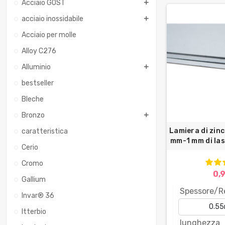
Acciaio GOST
acciaio inossidabile
Acciaio per molle
Alloy C276
Alluminio
bestseller
Bleche
Bronzo
Lamiera di zinc
caratteristica
mm-1 mm di last
Cerio
Cromo
0,
Gallium
Spessore/R
Invar® 36
Itterbio
lunghezza