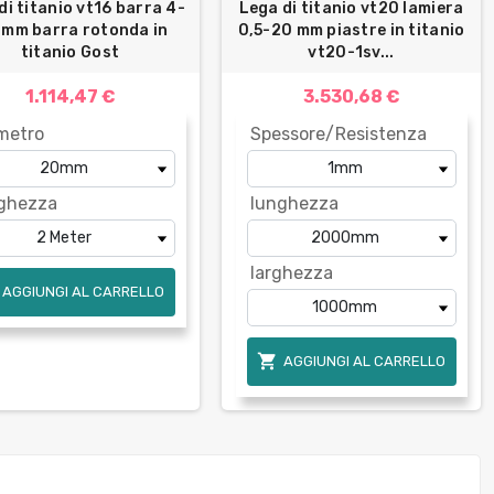
di titanio vt16 barra 4-
Lega di titanio vt20 lamiera
mm barra rotonda in
0,5-20 mm piastre in titanio
titanio Gost
vt20-1sv...
1.114,47 €
3.530,68 €
metro
Spessore/Resistenza
ghezza
lunghezza
larghezza
AGGIUNGI AL CARRELLO

AGGIUNGI AL CARRELLO