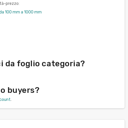
ità-prezzo:
nco da 100 mm a 1000 mm
 da foglio categoria?
io buyers?
scount
.