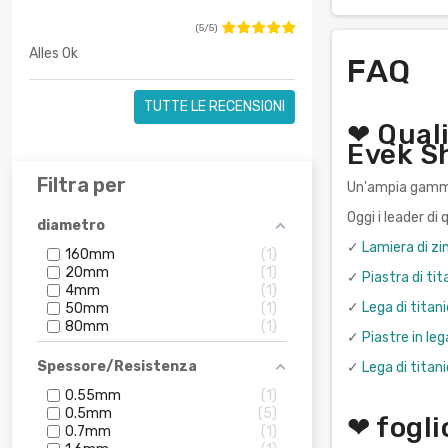
(5/5)
Alles Ok
FAQ
TUTTE LE RECENSIONI
❤ Quali
Evek S
Filtra per
Un'ampia gamma 
Oggi i leader d
diametro
✓
Lamiera di zi
160mm
1
20mm
1
✓
Piastra di t
4mm
1
✓
Lega di titan
50mm
1
80mm
1
✓
Piastre in le
Spessore/Resistenza
✓
Lega di titan
0.55mm
1
0.5mm
5
❤ fogli
0.7mm
1