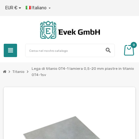
EUR €
Italiano

0
view_headline
search
Lega di titanio OT4-1 lamiera 0,5-20 mm piastre in titanio
chevron_right
chevron_right
Titanio
OT4-1sv