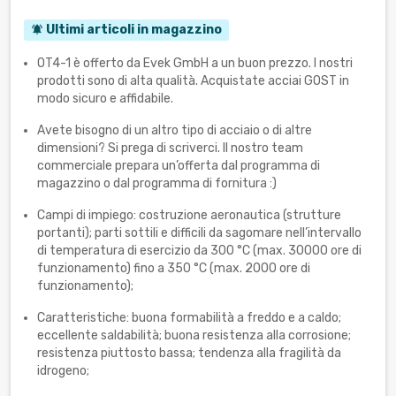
Ultimi articoli in magazzino
notifications_active
OT4-1 è offerto da Evek GmbH a un buon prezzo. I nostri
prodotti sono di alta qualità. Acquistate acciai GOST in
modo sicuro e affidabile.
Avete bisogno di un altro tipo di acciaio o di altre
dimensioni? Si prega di scriverci. Il nostro team
commerciale prepara un’offerta dal programma di
magazzino o dal programma di fornitura :)
Campi di impiego: costruzione aeronautica (strutture
portanti); parti sottili e difficili da sagomare nell’intervallo
di temperatura di esercizio da 300 °C (max. 30000 ore di
funzionamento) fino a 350 °C (max. 2000 ore di
funzionamento);
Caratteristiche: buona formabilità a freddo e a caldo;
eccellente saldabilità; buona resistenza alla corrosione;
resistenza piuttosto bassa; tendenza alla fragilità da
idrogeno;