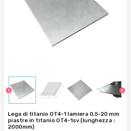
chevron_left
chevron_right
Lega di titanio OT4-1 lamiera 0,5-20 mm
piastre in titanio OT4-1sv (lunghezza :
2000mm)