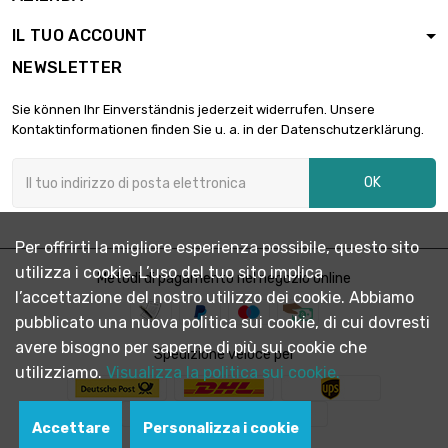
IL TUO ACCOUNT
NEWSLETTER
Sie können Ihr Einverständnis jederzeit widerrufen. Unsere
Kontaktinformationen finden Sie u. a. in der Datenschutzerklärung.
OK
Per offrirti la migliore esperienza possibile, questo sito
utilizza i cookie. L’uso del tuo sito implica
Metodi di pagamento nel negozio online
l’accettazione del nostro utilizzo dei cookie. Abbiamo
pubblicato una nuova politica sui cookie, di cui dovresti
avere bisogno per saperne di più sui cookie che
Spedizione veloce per
utilizziamo.
Visualizza la politica sui cookie.
Accettare
Personalizza i cookie