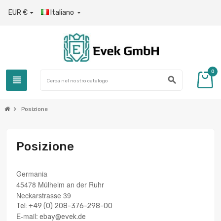
EUR €
Italiano

0
view_headline
search
chevron_right
Posizione
Posizione
Germania
45478 Mülheim an der Ruhr
Neckarstrasse 39
Tel: +49 (0) 208-376-298-00
E-mail:
ebay@evek.de