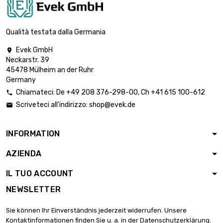
lunghezza : 0.2 Meter

0,85 €
diametro : 5mm
Qualità testata dalla Germania
Evek GmbH

Neckarstr. 39
lunghezza : 0.3 Meter

0,85 €
45478 Mülheim an der Ruhr
diametro : 5mm
Germany
Chiamateci:
De
+49 208 376-298-00
, Ch
+41 615 100-612

Scriveteci all'indirizzo:
shop@evek.de

diametro : 5mm

0,85 €
lunghezza : 0.4 Meter
INFORMATION
AZIENDA
lunghezza : 0.5 Meter

0,94 €
diametro : 5mm
IL TUO ACCOUNT
NEWSLETTER
lunghezza : 0.75 Meter

1,29 €
Sie können Ihr Einverständnis jederzeit widerrufen. Unsere
diametro : 5mm
Kontaktinformationen finden Sie u. a. in der Datenschutzerklärung.