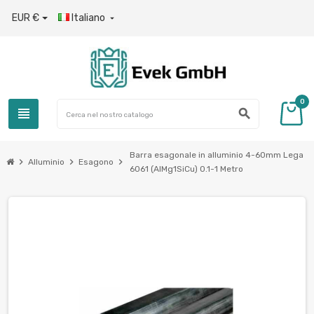
EUR €
Italiano

0
view_headline
search
Barra esagonale in alluminio 4-60mm Lega
chevron_right
chevron_right
chevron_right
Alluminio
Esagono
6061 (AlMg1SiCu) 0.1-1 Metro