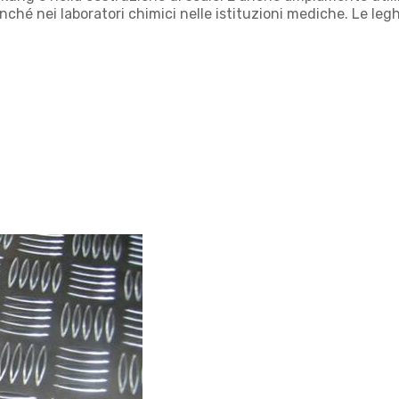
ché nei laboratori chimici nelle istituzioni mediche. Le leghe