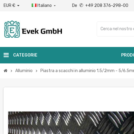
✆
EUR €
Italiano
De
+49 208 376-298-00

CATEGORIE
PROD
Alluminio
Piastra a scacchi in alluminio 1.5/2mm - 5/6.5mm 
chevron_right
chevron_right