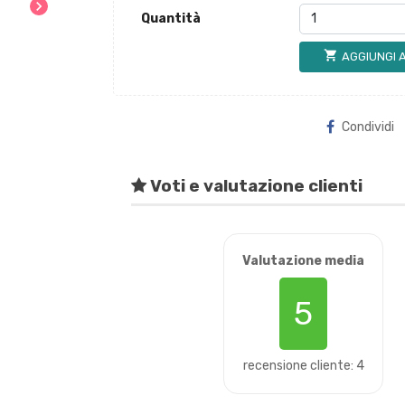
chevron_right
Quantità
shopping_cart
AGGIUNGI 
Condividi
Voti e valutazione clienti
Valutazione media
5
recensione cliente: 4