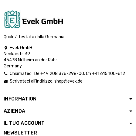

8,77 €
Spessore/Resistenza :
2.5/4mm
larghezza : 100mm
lunghezza : 700mm

10,24 €
Spessore/Resistenza
Qualità testata dalla Germania
: 2.5/4mm
Evek GmbH

larghezza : 100mm
Neckarstr. 39
lunghezza : 800mm

11,71 €
45478 Mülheim an der Ruhr
Spessore/Resistenza :
Germany
2.5/4mm
Chiamateci:
De
+49 208 376-298-00
, Ch
+41 615 100-612

larghezza : 100mm
Scriveteci all'indirizzo:
shop@evek.de

lunghezza : 900mm

13,18 €
Spessore/Resistenza :
2.5/4mm
INFORMATION
larghezza : 100mm
AZIENDA
lunghezza : 1000mm

14,63 €
Spessore/Resistenza
IL TUO ACCOUNT
: 2.5/4mm
NEWSLETTER
lunghezza : 150mm