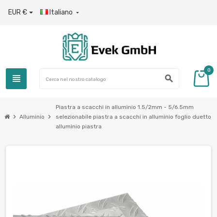
EUR €
Italiano

0
view_headline
search
Piastra a scacchi in alluminio 1.5/2mm - 5/6.5mm
chevron_right
chevron_right
Alluminio
selezionabile piastra a scacchi in alluminio foglio duetto
alluminio piastra