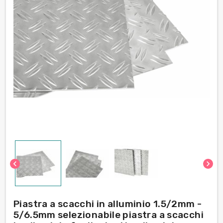
chevron_left
chevron_right
Piastra a scacchi in alluminio 1.5/2mm -
5/6.5mm selezionabile piastra a scacchi