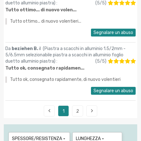
duetto alluminio piastra
) :
(
5
/
5
)
Tutto ottimo... di nuovo volen...
Tutto ottimo... di nuovo volentieri...
Segnalare un abuso
Da
beziehen B.
il (
Piastra a scacchi in alluminio 1.5/2mm -
5/6.5mm selezionabile piastra a scacchi in alluminio foglio
duetto alluminio piastra
) :
(
5
/
5
)
Tutto ok, consegnato rapidamen...
Tutto ok, consegnato rapidamente, di nuovo volentieri
Segnalare un abuso


1
2
SPESSORE/RESISTENZA
LUNGHEZZA

