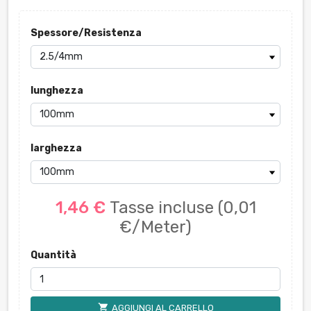
Spessore/Resistenza
lunghezza
larghezza
1,46 €
Tasse incluse
(0,01
€/Meter)
Quantità
shopping_cart
AGGIUNGI AL CARRELLO