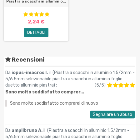
Piastra a scacchi in alluminio...
2,24 €
DETTAGLI
Recensioni
Da
iopus-imacros I.
il (
Piastra a scacchi in alluminio 1.5/2mm -
5/6.5mm selezionabile piastra a scacchi in alluminio foglio
duetto alluminio piastra
) :
(
5
/
5
)
Sono molto soddisfatto comprer...
Sono molto soddisfatto comprerei di nuovo
Segnalare un abuso
Da
amplibruno A.
il (
Piastra a scacchi in alluminio 1.5/2mm -
5/6.5mm selezionabile piastra a scacchi in alluminio foglio