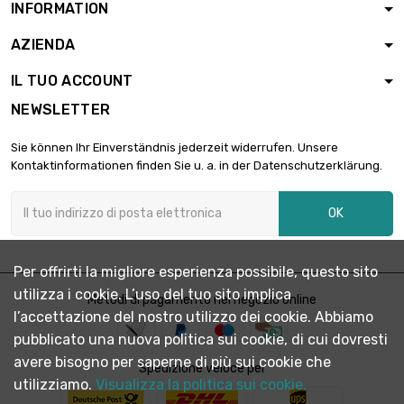
INFORMATION
AZIENDA
IL TUO ACCOUNT
NEWSLETTER
Sie können Ihr Einverständnis jederzeit widerrufen. Unsere
Kontaktinformationen finden Sie u. a. in der Datenschutzerklärung.
OK
Per offrirti la migliore esperienza possibile, questo sito
utilizza i cookie. L’uso del tuo sito implica
Metodi di pagamento nel negozio online
l’accettazione del nostro utilizzo dei cookie. Abbiamo
pubblicato una nuova politica sui cookie, di cui dovresti
avere bisogno per saperne di più sui cookie che
Spedizione veloce per
utilizziamo.
Visualizza la politica sui cookie.