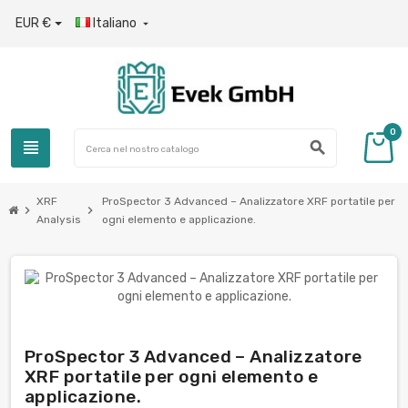
EUR €
Italiano

0
view_headline
search
XRF
ProSpector 3 Advanced – Analizzatore XRF portatile per
chevron_right
chevron_right
Analysis
ogni elemento e applicazione.
ProSpector 3 Advanced – Analizzatore
XRF portatile per ogni elemento e
applicazione.