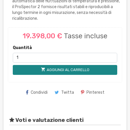
automatica delle fluttuazioni di temperatura e pressione,
il ProSpector 2 fornisce risultati stabili e riproducibili a
lungo termine in ogni misurazione, senza necessità di
ricalibrazione.
19.398,00 €
Tasse incluse
Quantità
shopping_cart
AGGIUNGI AL CARRELLO
Condividi
Twitta
Pinterest
Voti e valutazione clienti