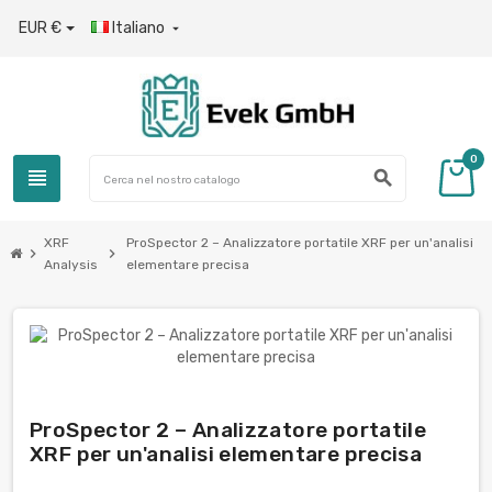
EUR €
Italiano

0
view_headline
search
XRF
ProSpector 2 – Analizzatore portatile XRF per un'analisi
chevron_right
chevron_right
Analysis
elementare precisa
ProSpector 2 – Analizzatore portatile
XRF per un'analisi elementare precisa