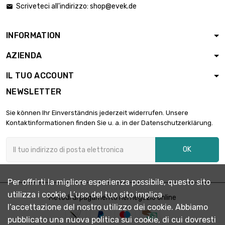
lunghezza : 1 Meter
Scriveteci all'indirizzo:
shop@evek.de

x 2 st/pc

1.817,80 €
SW : 27mm (≈1.06
inch)
INFORMATION
lunghezza : 1 Meter
AZIENDA
x 2 st/pc

2.145,86 €
SW : 30mm
IL TUO ACCOUNT
(≈1.1811 inch)
NEWSLETTER
lunghezza : 1
Meter x 2 st/pc

2.441,46 €
Sie können Ihr Einverständnis jederzeit widerrufen. Unsere
SW : 32mm
Kontaktinformationen finden Sie u. a. in der Datenschutzerklärung.
(≈1.2598 inch)
lunghezza : 1
OK
Meter x 2 st/pc

3.090,02 €
SW : 36mm
(≈1.417 inch)
Per offrirti la migliore esperienza possibile, questo sito
lunghezza : 1
utilizza i cookie. L’uso del tuo sito implica
Meter
Metodi di pagamento nel negozio online

2.003,97 €
l’accettazione del nostro utilizzo dei cookie. Abbiamo
SW : 41mm (≈1.61
inch)
pubblicato una nuova politica sui cookie, di cui dovresti