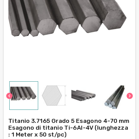
chevron_left
chevron_right
Titanio 3.7165 Grado 5 Esagono 4-70 mm
Esagono di titanio Ti-6Al-4V (lunghezza
: 1 Meter x 50 st/pc)