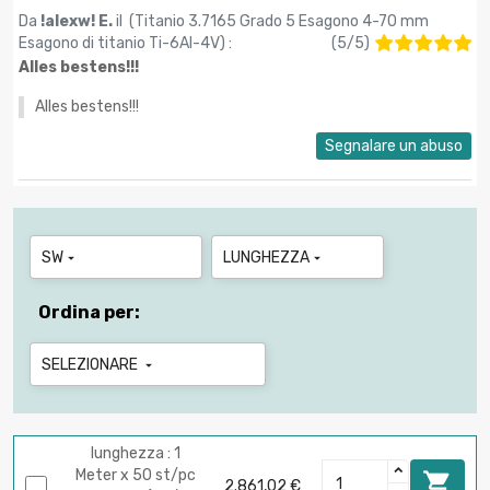
Da
!alexw! E.
il (
Titanio 3.7165 Grado 5 Esagono 4-70 mm
Esagono di titanio Ti-6Al-4V
) :
(
5
/
5
)
Alles bestens!!!
Alles bestens!!!
Segnalare un abuso
SW
LUNGHEZZA


Ordina per:
SELEZIONARE

lunghezza : 1
Meter x 50 st/pc

2.861,02 €