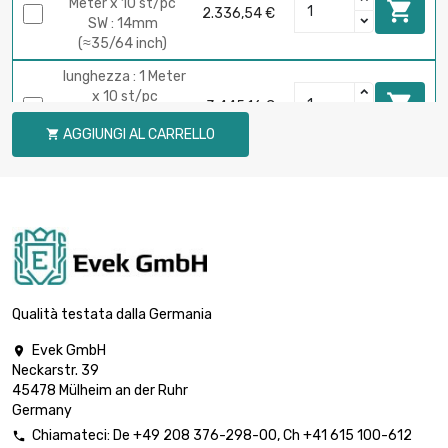
Meter x 10 st/pc

2.336,54 €
SW : 14mm
(≈35/64 inch)
lunghezza : 1 Meter
x 10 st/pc

3.445,16 €
SW : 17mm
AGGIUNGI AL CARRELLO

(≈43/64 inch)
lunghezza : 1 Meter
x 5 st/pc

2.151,71 €
SW : 19mm (≈3/4
inch)
lunghezza : 1
Meter x 5 st/pc

2.884,93 €
SW : 22mm
Qualità testata dalla Germania
(≈55/64 inch)
Evek GmbH

lunghezza : 1
Neckarstr. 39
Meter x 5 st/pc

3.433,32 €
45478 Mülheim an der Ruhr
SW : 24mm
Germany
(≈15/16 inch)
Chiamateci:
De
+49 208 376-298-00
, Ch
+41 615 100-612
