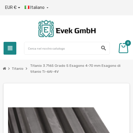
EUR €
Italiano

0
view_headline
search
Titanio 3.7165 Grado 5 Esagono 4-70 mm Esagono di
chevron_right
chevron_right
Titanio
titanio Ti-6Al-4V