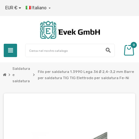
EUR €
Italiano

0
view_headline
search
Saldatura
Filo per saldatura 1.3990 Lega 36 Ø 2,4-3,2 mm Barre
chevron_right
chevron_right
e
per saldatura TIG TIG Elettrodo per saldatura Fe-Ni
saldatura