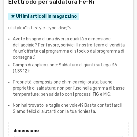
Elettrodo per saldatura Fe-Ni
Ultimi articoli in magazzino
notifications_active
ul style="list-style-type: disc;">
Avete bisogno di una diversa qualità o dimensione
dell'acciaio? Per favore, scrivici. Il nostro team di vendita
fa un'offerta dal programma di stock o dal programma di
consegna :)
Campo di applicazione: Saldatura di giunti su Lega 36
(1.3912);
Proprietà: composizione chimica migliorata; buone
proprietà di saldatura; non per l'uso nella gamma di basse
temperature; ben saldato con i processi TIG e MIG;
Non hai trovato le taglie che volevi? Basta contattarci!
Siamo felici di aiutarti con la tua richiesta.
dimensione