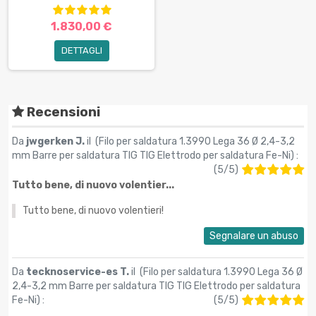
1.830,00 €
DETTAGLI
Recensioni
Da
jwgerken J.
il (
Filo per saldatura 1.3990 Lega 36 Ø 2,4-3,2
mm Barre per saldatura TIG TIG Elettrodo per saldatura Fe-Ni
) :
(
5
/
5
)
Tutto bene, di nuovo volentier...
Tutto bene, di nuovo volentieri!
Segnalare un abuso
Da
tecknoservice-es T.
il (
Filo per saldatura 1.3990 Lega 36 Ø
2,4-3,2 mm Barre per saldatura TIG TIG Elettrodo per saldatura
Fe-Ni
) :
(
5
/
5
)