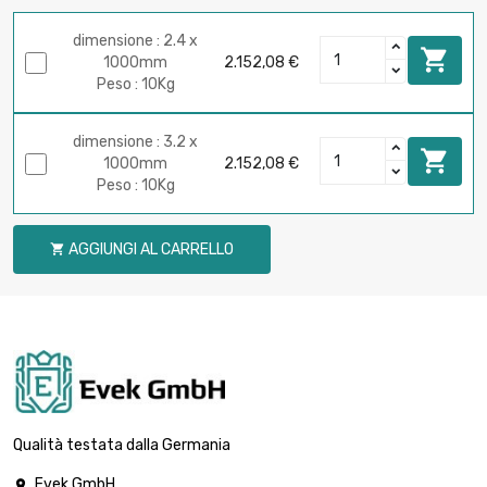
dimensione : 2.4 x

1000mm
2.152,08 €
Peso : 10Kg
dimensione : 3.2 x

1000mm
2.152,08 €
Peso : 10Kg
AGGIUNGI AL CARRELLO

Qualità testata dalla Germania
Evek GmbH
