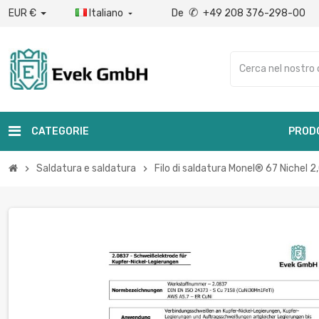
✆
EUR €
Italiano
De
+49 208 376-298-00

CATEGORIE
PROD
Saldatura e saldatura
Filo di saldatura Monel® 67 Nichel 
chevron_right
chevron_right