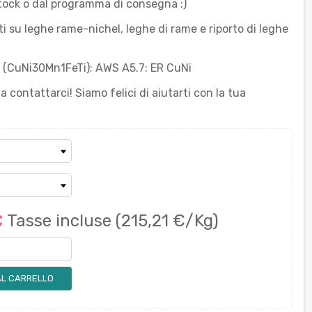
tock o dal programma di consegna :)
i su leghe rame-nichel, leghe di rame e riporto di leghe
8 (CuNi30Mn1FeTi); AWS A5.7: ER CuNi
a contattarci! Siamo felici di aiutarti con la tua
€
Tasse incluse
(215,21 €/Kg)
AL CARRELLO