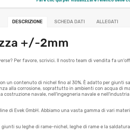
Fare clic qui per visualizzare l'elenco delle 
DESCRIZIONE
SCHEDA DATI
ALLEGATI
hezza +/-2mm
verse? Per favore, scrivici. Il nostro team di vendita fa un'
n un contenuto di nichel fino al 30%. È adatto per giunti sald
tenza alla corrosione, soprattutto in ambienti con acqua di ma
la costruzione navale, nell'ingegneria navale e nell'industria
 online di Evek GmbH. Abbiamo una vasta gamma di vari materia
giunti su leghe di rame-nichel, leghe di rame e la saldatura di