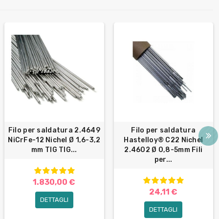
Filo per saldatura 2.4649
Filo per saldatura
NiCrFe-12 Nichel Ø 1,6-3,2
Hastelloy® C22 Nichel
mm TIG TIG...
2.4602 Ø 0,8-5mm Fili
per...
1.830,00 €
24,11 €
DETTAGLI
DETTAGLI