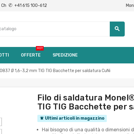
✆
Mon
Ch
+41 615 100-612
search
HOT
OTTI
OFFERTE
SPEDIZIONE
2,0837 Ø 1,6-3,2 mm TIG TIG Bacchette per saldatura CuNi
Filo di saldatura Monel
TIG TIG Bacchette per 
Ultimi articoli in magazzino
notifications_active
Hai bisogno di una qualità o dimensioni del