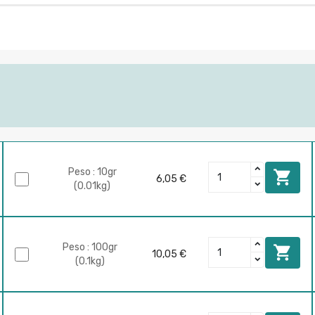
Peso : 10gr

6,05 €
(0.01kg)
Peso : 100gr

10,05 €
(0.1kg)