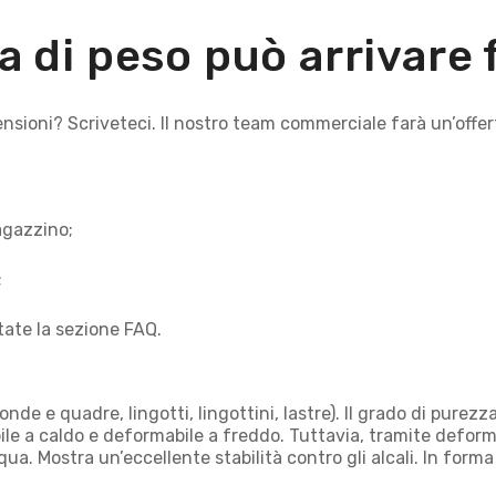
a di peso può arrivare
imensioni? Scriveteci. Il nostro team commerciale farà un’o
agazzino;
;
tate la sezione FAQ.
onde e quadre, lingotti, lingottini, lastre). Il grado di purez
abile a caldo e deformabile a freddo. Tuttavia, tramite defo
ua. Mostra un’eccellente stabilità contro gli alcali. In forma