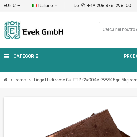
✆
EUR €
Italiano
De
+49 208 376-298-00

CATEGORIE
PROD
rame
Lingotti di rame Cu-ETP CW004A 99,9% 5gr-5kg ra
chevron_right
chevron_right