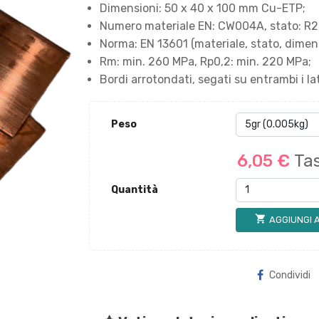
Dimensioni: 50 x 40 x 100 mm Cu-ETP;
Numero materiale EN: CW004A, stato: R2
Norma: EN 13601 (materiale, stato, dimens
Rm: min. 260 MPa, Rp0,2: min. 220 MPa;
Bordi arrotondati, segati su entrambi i lat
Peso
6,05 €
Tas
Quantità
shopping_cart
AGGIUNGI 
Condividi