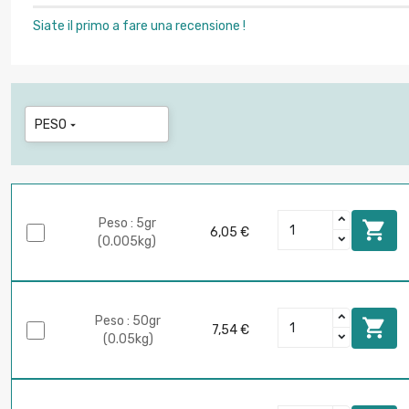
Siate il primo a fare una recensione !
PESO

Peso : 5gr

6,05 €
(0.005kg)
Peso : 50gr

7,54 €
(0.05kg)