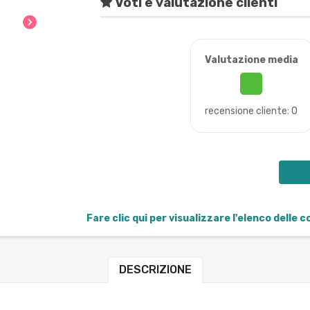
Voti e valutazione clienti
chevron_right
Valutazione media
recensione cliente: 0
Fare clic qui per visualizzare l'elenco delle 
DESCRIZIONE