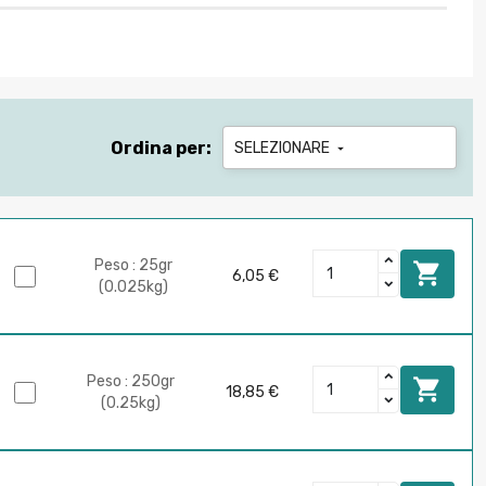
Ordina per:
SELEZIONARE

Peso : 25gr

6,05 €
(0.025kg)
Peso : 250gr

18,85 €
(0.25kg)