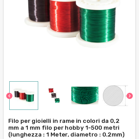
chevron_left
chevron_right
Filo per gioielli in rame in colori da 0,2
mm a 1 mm filo per hobby 1-500 metri
(lunghezza : 1 Meter, diametro : 0.2mm)