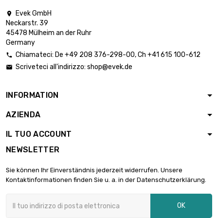
Evek GmbH

lunghezza : 1 Meter
Neckarstr. 39

diametro : 0.2mm
6,05 €
45478 Mülheim an der Ruhr
colore : grün
Germany
Chiamateci:
De
+49 208 376-298-00
, Ch
+41 615 100-612

lunghezza : 2 Meter
Scriveteci all'indirizzo:
shop@evek.de


diametro : 0.2mm
6,05 €
colore : grün
INFORMATION
lunghezza : 5 Meter
AZIENDA

diametro : 0.2mm
6,05 €
colore : grün
IL TUO ACCOUNT
NEWSLETTER
lunghezza : 10 Meter

diametro : 0.2mm
6,05 €
Sie können Ihr Einverständnis jederzeit widerrufen. Unsere
colore : grün
Kontaktinformationen finden Sie u. a. in der Datenschutzerklärung.
lunghezza : 25 Meter
OK

diametro : 0.2mm
6,11 €