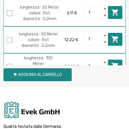
lunghezza : 25 Meter

colore : Rot
6,11 €
diametro : 0.2mm
lunghezza : 50 Meter

colore : Rot
12,22 €
diametro : 0.2mm
lunghezza : 100
Meter

24,44 €
colore : Rot
AGGIUNGI AL CARRELLO

diametro : 0.2mm
lunghezza : 250 Meter

colore : Rot
61,10 €
diametro : 0.2mm
lunghezza : 500
Meter

122,17 €
colore : Rot
Qualità testata dalla Germania
diametro : 0.2mm