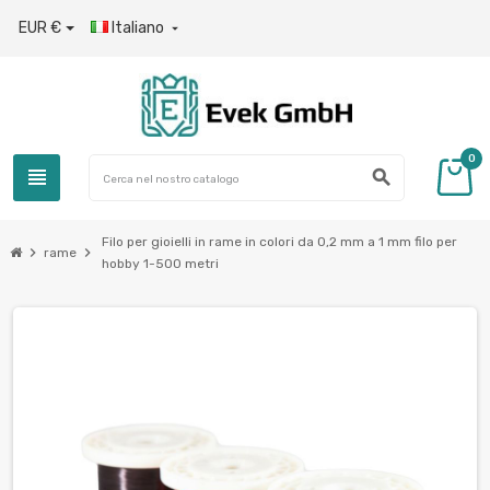
EUR €
Italiano

0
view_headline
search
Filo per gioielli in rame in colori da 0,2 mm a 1 mm filo per
chevron_right
chevron_right
rame
hobby 1-500 metri