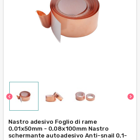
chevron_left
chevron_right
Nastro adesivo Foglio di rame
0,01x50mm - 0,08x100mm Nastro
schermante autoadesivo Anti-snail 0,1-