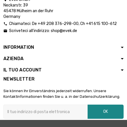
lunghezza : 50 Meter
Neckarstr. 39
larghezza : 5mm

19,69 €
45478 Mülheim an der Ruhr
Spessore/Resistenza :
Germany
0.025mm
Chiamateci:
De
+49 208 376-298-00
, Ch
+41 615 100-612

lunghezza : 100 Meter
Scriveteci all'indirizzo:
shop@evek.de

larghezza : 5mm

39,39 €
Spessore/Resistenza :
0.025mm
INFORMATION
lunghezza : 0.1 Meter
AZIENDA
larghezza : 10mm

6,05 €
Spessore/Resistenza :
IL TUO ACCOUNT
0.025mm
NEWSLETTER
lunghezza : 0.2 Meter
larghezza : 10mm

6,05 €
Sie können Ihr Einverständnis jederzeit widerrufen. Unsere
Spessore/Resistenza :
Kontaktinformationen finden Sie u. a. in der Datenschutzerklärung.
0.025mm
lunghezza : 0.3 Meter
OK
larghezza : 10mm

6,05 €
Spessore/Resistenza :
0.025mm