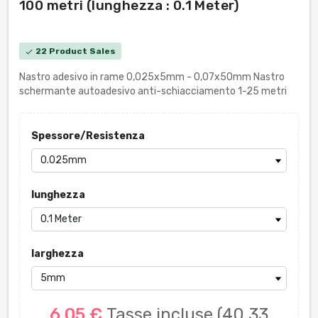
100 metri (lunghezza : 0.1 Meter)
22 Product Sales
check
Nastro adesivo in rame 0,025x5mm - 0,07x50mm Nastro
schermante autoadesivo anti-schiacciamento 1-25 metri
Spessore/Resistenza
lunghezza
larghezza
6,05 €
Tasse incluse
(40,33