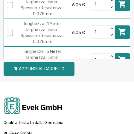
larghezza : 5mm

6,05 €
Spessore/Resistenza :
0.025mm
lunghezza : 1 Meter
larghezza : 5mm

6,05 €
Spessore/Resistenza :
0.025mm
lunghezza : 5 Meter
larghezza : 5mm

6,05 €
Spessore/Resistenza :
AGGIUNGI AL CARRELLO

0.025mm
lunghezza : 10 Meter
larghezza : 5mm

6,05 €
Spessore/Resistenza :
0.025mm
lunghezza : 25 Meter
larghezza : 5mm

9,85 €
Spessore/Resistenza :
Qualità testata dalla Germania
0.025mm
Evek GmbH
