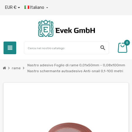
EUR €
Italiano

0
view_headline
search
Nastro adesivo Foglio di rame 0,01x50mm - 0,08x100mm
chevron_right
chevron_right
rame
Nastro schermante autoadesivo Anti-snail 0,1-100 metri