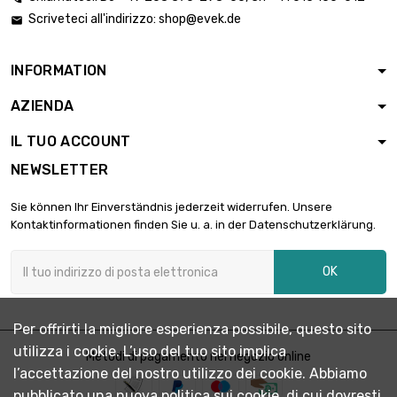
Scriveteci all'indirizzo:
shop@evek.de

INFORMATION
AZIENDA
IL TUO ACCOUNT
NEWSLETTER
Sie können Ihr Einverständnis jederzeit widerrufen. Unsere
Kontaktinformationen finden Sie u. a. in der Datenschutzerklärung.
OK
Per offrirti la migliore esperienza possibile, questo sito
utilizza i cookie. L’uso del tuo sito implica
Metodi di pagamento nel negozio online
l’accettazione del nostro utilizzo dei cookie. Abbiamo
pubblicato una nuova politica sui cookie, di cui dovresti