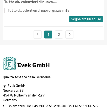
Tutto ok, volentieri di nuovo,...
Tutto ok, volentieri di nuovo, grazie mille
Segnalare un abuso


1
2
Qualità testata dalla Germania
Evek GmbH

Neckarstr. 39
45478 Mülheim an der Ruhr
Germany
Chiamateci:
De
+49 208 376-298-00
, Ch
+41 615 100-612
