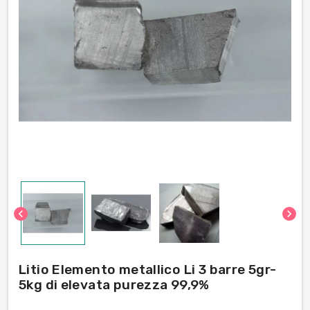
chevron_left
chevron_right
Litio Elemento metallico Li 3 barre 5gr-
5kg di elevata purezza 99,9%