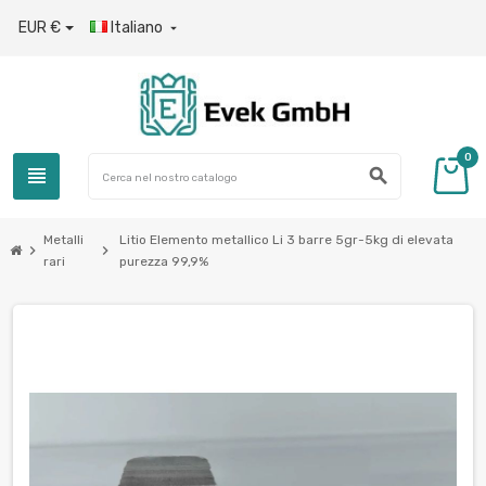
EUR €
Italiano

0
view_headline
search
Metalli
Litio Elemento metallico Li 3 barre 5gr-5kg di elevata
chevron_right
chevron_right
rari
purezza 99,9%