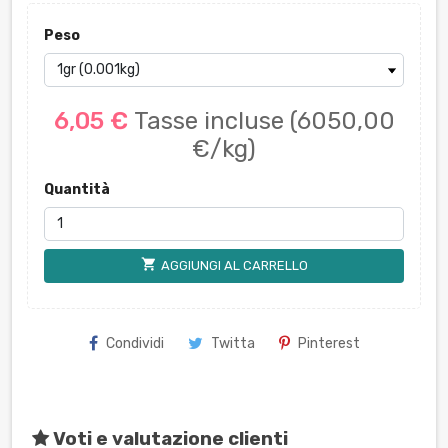
Peso
6,05 €
Tasse incluse
(6050,00
€/kg)
Quantità
shopping_cart
AGGIUNGI AL CARRELLO
Condividi
Twitta
Pinterest
Voti e valutazione clienti