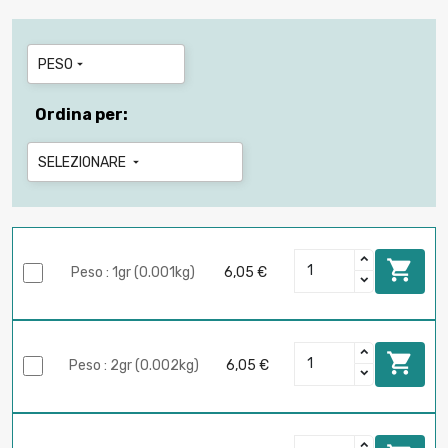
PESO

Ordina per:
SELEZIONARE


Peso : 1gr (0.001kg)
6,05 €

Peso : 2gr (0.002kg)
6,05 €