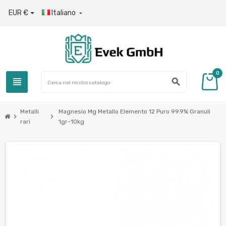
EUR €
Italiano

0
view_headline
search
Metalli
Magnesio Mg Metallo Elemento 12 Puro 99.9% Granuli
chevron_right
chevron_right
rari
1gr-10kg