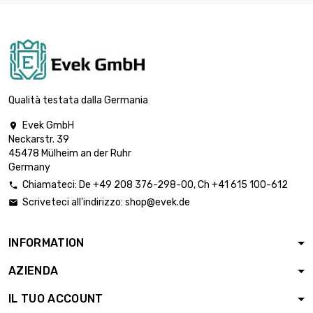

Peso : 250gr (0.25kg)
22,61 €

Peso : 500gr (0.5kg)
36,17 €
Qualità testata dalla Germania
Evek GmbH

Neckarstr. 39

Peso : 1 000gr (1kg)
60,28 €
45478 Mülheim an der Ruhr
Germany
Chiamateci:
De
+49 208 376-298-00
, Ch
+41 615 100-612

Scriveteci all'indirizzo:
shop@evek.de


Peso : 2 000gr (2kg)
120,56 €
INFORMATION
AZIENDA
Peso : 2 500gr

147,69 €
(2.5kg)
IL TUO ACCOUNT