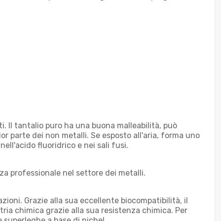
ti. Il tantalio puro ha una buona malleabilità, può
ior parte dei non metalli. Se esposto all'aria, forma uno
nell'acido fluoridrico e nei sali fusi.
a professionale nel settore dei metalli.
zioni. Grazie alla sua eccellente biocompatibilità, il
stria chimica grazie alla sua resistenza chimica. Per
e superleghe a base di nichel.