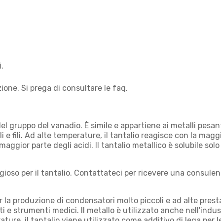
.
ione. Si prega di consultare le faq.
 del gruppo del vanadio. È simile e appartiene ai metalli pesan
 e fili. Ad alte temperature, il tantalio reagisce con la magg
maggior parte degli acidi. Il tantalio metallico è solubile solo 
ioso per il tantalio. Contattateci per ricevere una consulenz
er la produzione di condensatori molto piccoli e ad alte presta
ti e strumenti medici. Il metallo è utilizzato anche nell'indu
ture, il tantalio viene utilizzato come additivo di lega per l