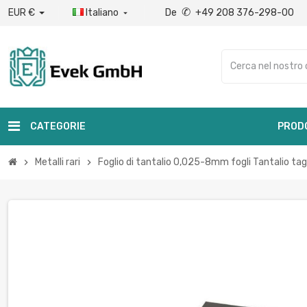
✆
EUR €
Italiano
De
+49 208 376-298-00

CATEGORIE
PROD
Metalli rari
Foglio di tantalio 0,025-8mm fogli Tantalio t
chevron_right
chevron_right