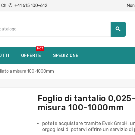
✆
Mon
Ch
+41 615 100-612
search
HOT
OTTI
OFFERTE
SPEDIZIONE
agliato a misura 100-1000mm
Foglio di tantalio 0,025
misura 100-1000mm
potete acquistare tramite Evek GmbH, un 
orgogliosi di potervi offrire un servizio 