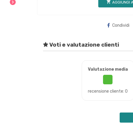
chevron_right
shopping_cart
AGGIUNGI 
Condividi
Voti e valutazione clienti
Valutazione media
recensione cliente: 0