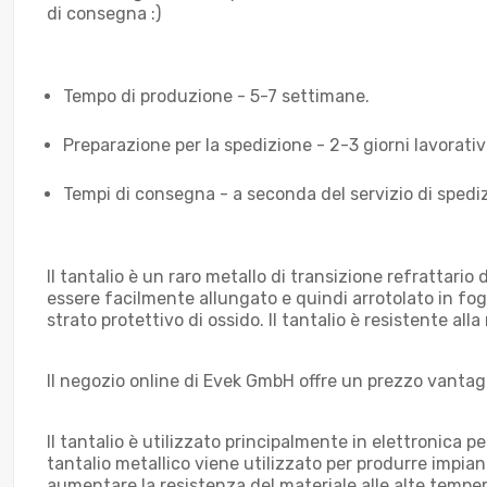
di consegna :)
Tempo di produzione - 5-7 settimane.
Preparazione per la spedizione - 2-3 giorni lavorativi
Tempi di consegna - a seconda del servizio di spediz
Il tantalio è un raro metallo di transizione refrattario
essere facilmente allungato e quindi arrotolato in fogli
strato protettivo di ossido. Il tantalio è resistente alla 
Il negozio online di Evek GmbH offre un prezzo vantagg
Il tantalio è utilizzato principalmente in elettronica p
tantalio metallico viene utilizzato per produrre impian
aumentare la resistenza del materiale alle alte tempera