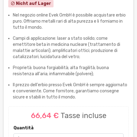
Nicht auf Lager
block
Nel negozio online Evek GmbH è possibile acquistare erbio
puro. Offriamo metalli rari di alta purezza e li forniamo in
tutto il mondo.
Campi di applicazione: laser a stato solido; come
emettitore beta in medicina nucleare (trattamento di
malattie articolari); amplificatori ottici; produzione di
catalizzatori; lucidatura del vetro;
Proprietà: buona forgiabilità; alta fragilità; buona
resistenza all'aria; infiammabile (polvere);
Il prezzo dell'erbio presso Evek GmbH è sempre aggiornato
e conveniente. Come fornitore, garantiamo consegne
sicure e stabili in tutto il mondo.
66,64 €
Tasse incluse
Quantità