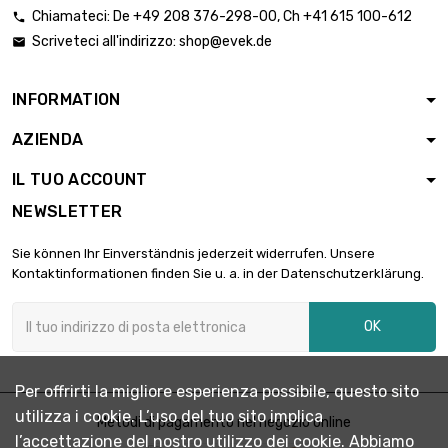
Chiamateci:
De
+49 208 376-298-00
, Ch
+41 615 100-612

Scriveteci all'indirizzo:
shop@evek.de

INFORMATION
AZIENDA
IL TUO ACCOUNT
NEWSLETTER
Sie können Ihr Einverständnis jederzeit widerrufen. Unsere
Kontaktinformationen finden Sie u. a. in der Datenschutzerklärung.
OK
Per offrirti la migliore esperienza possibile, questo sito
utilizza i cookie. L’uso del tuo sito implica
Metodi di pagamento nel negozio online
l’accettazione del nostro utilizzo dei cookie. Abbiamo