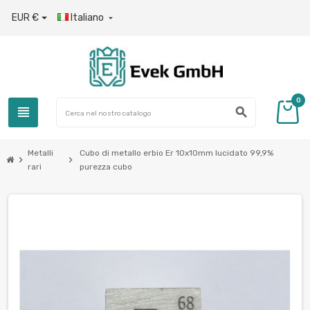
EUR €
Italiano

0
view_headline
search
Metalli
Cubo di metallo erbio Er 10x10mm lucidato 99,9%
chevron_right
chevron_right
rari
purezza cubo