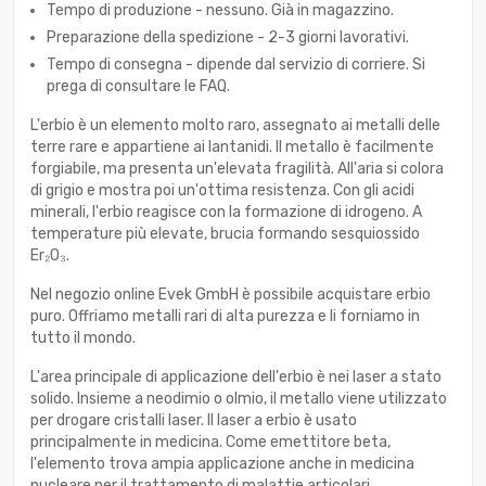
Tempo di produzione - nessuno. Già in magazzino.
Preparazione della spedizione - 2-3 giorni lavorativi.
Tempo di consegna - dipende dal servizio di corriere. Si
prega di consultare le FAQ.
L'erbio è un elemento molto raro, assegnato ai metalli delle
terre rare e appartiene ai lantanidi. Il metallo è facilmente
forgiabile, ma presenta un'elevata fragilità. All'aria si colora
di grigio e mostra poi un'ottima resistenza. Con gli acidi
minerali, l'erbio reagisce con la formazione di idrogeno. A
temperature più elevate, brucia formando sesquiossido
Er₂O₃.
Nel negozio online Evek GmbH è possibile acquistare erbio
puro. Offriamo metalli rari di alta purezza e li forniamo in
tutto il mondo.
L'area principale di applicazione dell'erbio è nei laser a stato
solido. Insieme a neodimio o olmio, il metallo viene utilizzato
per drogare cristalli laser. Il laser a erbio è usato
principalmente in medicina. Come emettitore beta,
l'elemento trova ampia applicazione anche in medicina
nucleare per il trattamento di malattie articolari