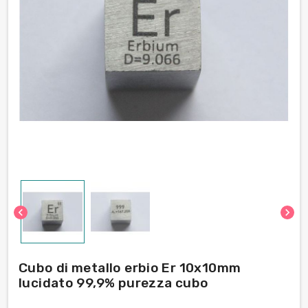
chevron_left
chevron_right
Cubo di metallo erbio Er 10x10mm
lucidato 99,9% purezza cubo