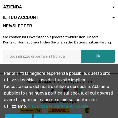
AZIENDA
IL TUO ACCOUNT
NEWSLETTER
Sie können Ihr Einverständnis jederzeit widerrufen. Unsere
Kontaktinformationen finden Sie u. a. in der Datenschutzerklärung.
OK
Per offrirti la migliore esperienza possibile, questo sito
utilizza i cookie. L’uso del tuo sito implica
Metodi di pagamento nel negozio online
l’accettazione del nostro utilizzo dei cookie. Abbiamo
pubblicato una nuova politica sui cookie, di cui dovresti
avere bisogno per saperne di più sui cookie che
Spedizione veloce per
utilizziamo.
Visualizza la politica sui cookie.