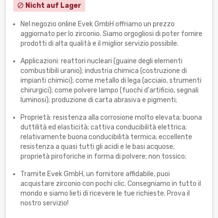
Nicht auf Lager
block
Nel negozio online Evek GmbH offriamo un prezzo
aggiornato per lo zirconio. Siamo orgogliosi di poter fornire
prodotti di alta qualità e il miglior servizio possibile.
Applicazioni: reattori nucleari (guaine degli elementi
combustibili uranio); industria chimica (costruzione di
impianti chimici); come metallo di lega (acciaio, strumenti
chirurgici); come polvere lampo (fuochi d'artificio, segnali
luminosi); produzione di carta abrasiva e pigmenti;
Proprietà: resistenza alla corrosione molto elevata; buona
duttilità ed elasticità; cattiva conducibilità elettrica;
relativamente buona conducibilità termica; eccellente
resistenza a quasi tutti gli acidi e le basi acquose;
proprietà piroforiche in forma di polvere; non tossico;
Tramite Evek GmbH, un fornitore affidabile, puoi
acquistare zirconio con pochi clic. Consegniamo in tutto il
mondo e siamo lieti di ricevere le tue richieste. Prova il
nostro servizio!