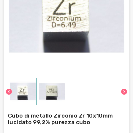
chevron_left
chevron_right
Cubo di metallo Zirconio Zr 10x10mm
lucidato 99,2% purezza cubo