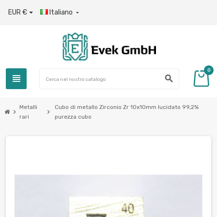
EUR €
Italiano

0
view_headline
search
Metalli
Cubo di metallo Zirconio Zr 10x10mm lucidato 99,2%
chevron_right
chevron_right
rari
purezza cubo