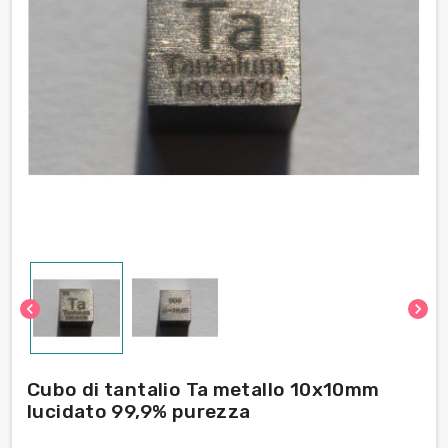
chevron_left
chevron_right
Cubo di tantalio Ta metallo 10x10mm
lucidato 99,9% purezza