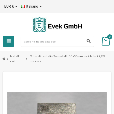
EUR €
Italiano

0
view_headline
search
Metalli
Cubo di tantalio Ta metallo 10x10mm lucidato 99,9%
chevron_right
chevron_right
rari
purezza