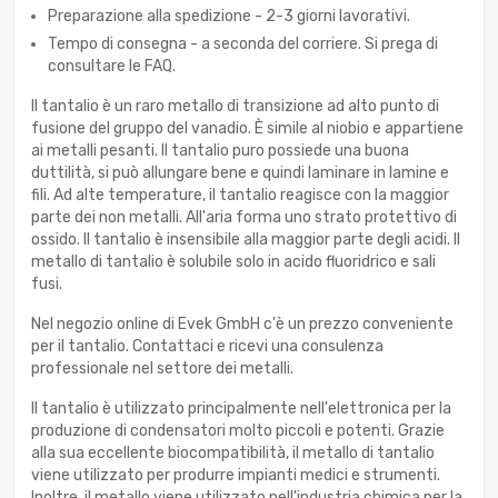
Preparazione alla spedizione - 2-3 giorni lavorativi.
Tempo di consegna - a seconda del corriere. Si prega di
consultare le FAQ.
Il tantalio è un raro metallo di transizione ad alto punto di
fusione del gruppo del vanadio. È simile al niobio e appartiene
ai metalli pesanti. Il tantalio puro possiede una buona
duttilità, si può allungare bene e quindi laminare in lamine e
fili. Ad alte temperature, il tantalio reagisce con la maggior
parte dei non metalli. All'aria forma uno strato protettivo di
ossido. Il tantalio è insensibile alla maggior parte degli acidi. Il
metallo di tantalio è solubile solo in acido fluoridrico e sali
fusi.
Nel negozio online di Evek GmbH c'è un prezzo conveniente
per il tantalio. Contattaci e ricevi una consulenza
professionale nel settore dei metalli.
Il tantalio è utilizzato principalmente nell'elettronica per la
produzione di condensatori molto piccoli e potenti. Grazie
alla sua eccellente biocompatibilità, il metallo di tantalio
viene utilizzato per produrre impianti medici e strumenti.
Inoltre, il metallo viene utilizzato nell'industria chimica per la