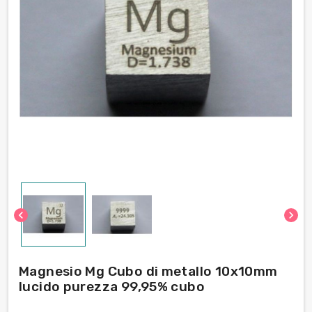
chevron_left
chevron_right
Magnesio Mg Cubo di metallo 10x10mm
lucido purezza 99,95% cubo