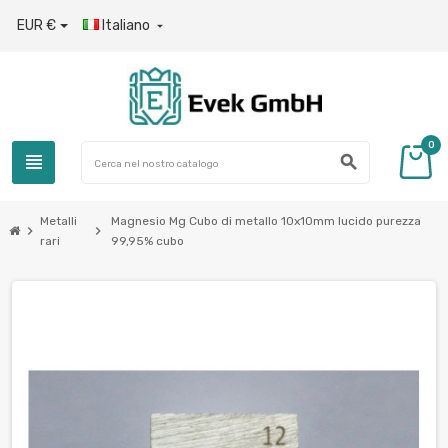
EUR €
Italiano

0
view_headline
search
Metalli
Magnesio Mg Cubo di metallo 10x10mm lucido purezza
chevron_right
chevron_right
rari
99,95% cubo