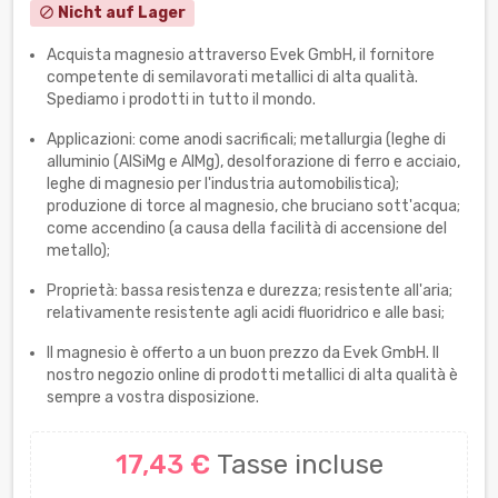
Nicht auf Lager
block
Acquista magnesio attraverso Evek GmbH, il fornitore
competente di semilavorati metallici di alta qualità.
Spediamo i prodotti in tutto il mondo.
Applicazioni: come anodi sacrificali; metallurgia (leghe di
alluminio (AlSiMg e AlMg), desolforazione di ferro e acciaio,
leghe di magnesio per l'industria automobilistica);
produzione di torce al magnesio, che bruciano sott'acqua;
come accendino (a causa della facilità di accensione del
metallo);
Proprietà: bassa resistenza e durezza; resistente all'aria;
relativamente resistente agli acidi fluoridrico e alle basi;
Il magnesio è offerto a un buon prezzo da Evek GmbH. Il
nostro negozio online di prodotti metallici di alta qualità è
sempre a vostra disposizione.
17,43 €
Tasse incluse