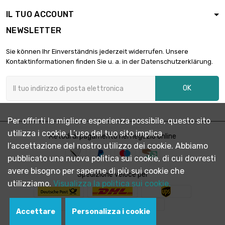
IL TUO ACCOUNT
NEWSLETTER
Sie können Ihr Einverständnis jederzeit widerrufen. Unsere
Kontaktinformationen finden Sie u. a. in der Datenschutzerklärung.
OK
Per offrirti la migliore esperienza possibile, questo sito
utilizza i cookie. L’uso del tuo sito implica
Metodi di pagamento nel negozio online
l’accettazione del nostro utilizzo dei cookie. Abbiamo
pubblicato una nuova politica sui cookie, di cui dovresti
avere bisogno per saperne di più sui cookie che
Spedizione veloce per
utilizziamo.
Visualizza la politica sui cookie.
Accettare
Personalizza i cookie