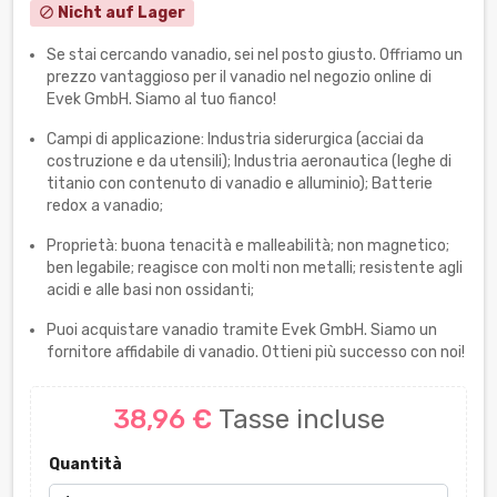
Nicht auf Lager
block
Se stai cercando vanadio, sei nel posto giusto. Offriamo un
prezzo vantaggioso per il vanadio nel negozio online di
Evek GmbH. Siamo al tuo fianco!
Campi di applicazione: Industria siderurgica (acciai da
costruzione e da utensili); Industria aeronautica (leghe di
titanio con contenuto di vanadio e alluminio); Batterie
redox a vanadio;
Proprietà: buona tenacità e malleabilità; non magnetico;
ben legabile; reagisce con molti non metalli; resistente agli
acidi e alle basi non ossidanti;
Puoi acquistare vanadio tramite Evek GmbH. Siamo un
fornitore affidabile di vanadio. Ottieni più successo con noi!
38,96 €
Tasse incluse
Quantità