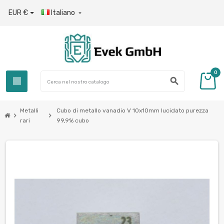
EUR €
Italiano

0
view_headline
search
Metalli
Cubo di metallo vanadio V 10x10mm lucidato purezza
chevron_right
chevron_right
rari
99,9% cubo