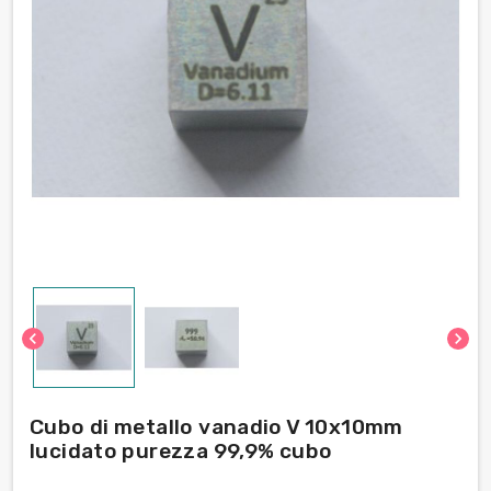
chevron_left
chevron_right
Cubo di metallo vanadio V 10x10mm
lucidato purezza 99,9% cubo