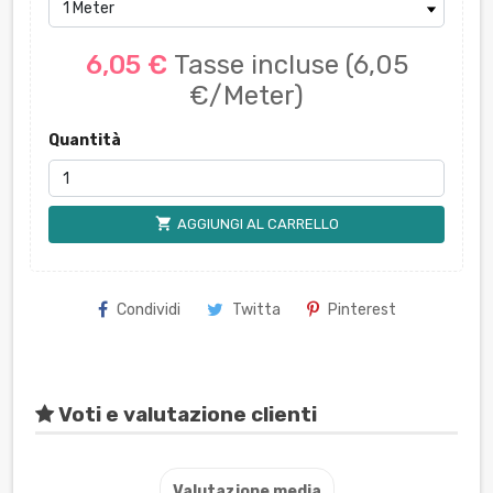
6,05 €
Tasse incluse
(6,05
€/Meter)
Quantità
shopping_cart
AGGIUNGI AL CARRELLO
Condividi
Twitta
Pinterest
Voti e valutazione clienti
Valutazione media