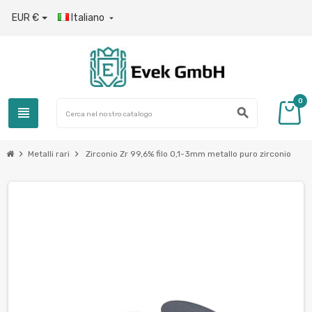
EUR €
Italiano

0
view_headline
search
chevron_right
chevron_right
Metalli rari
Zirconio Zr 99,6% filo 0,1-3mm metallo puro zirconio