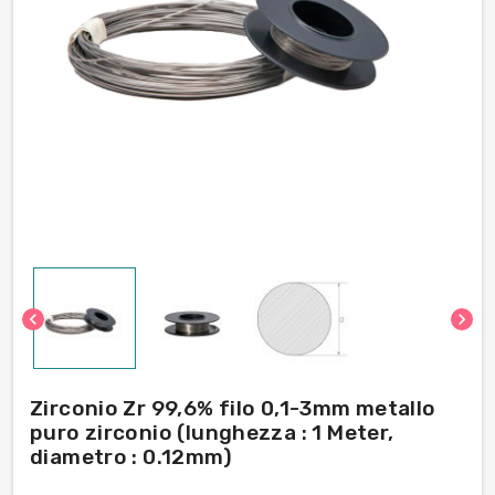
chevron_left
chevron_right
Zirconio Zr 99,6% filo 0,1-3mm metallo
puro zirconio (lunghezza : 1 Meter,
diametro : 0.12mm)