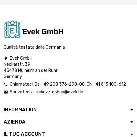
lunghezza : 250

Meter
221,78 €
diametro : 0.12mm
lunghezza : 500

Meter
434,33 €
diametro : 0.12mm
Qualità testata dalla Germania
Evek GmbH

Neckarstr. 39
lunghezza : 1 Meter

40,10 €
45478 Mülheim an der Ruhr
diametro : 0.5mm
Germany
Chiamateci:
De
+49 208 376-298-00
, Ch
+41 615 100-612

Scriveteci all'indirizzo:
shop@evek.de

lunghezza : 2 Meter

64,18 €
diametro : 0.5mm
INFORMATION
AZIENDA
lunghezza : 5 Meter

128,34 €
diametro : 0.5mm
IL TUO ACCOUNT