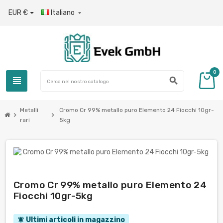
EUR €
Italiano

0
view_headline
search
Metalli
Cromo Cr 99% metallo puro Elemento 24 Fiocchi 10gr-
chevron_right
chevron_right
rari
5kg
Cromo Cr 99% metallo puro Elemento 24
Fiocchi 10gr-5kg
Ultimi articoli in magazzino
notifications_active