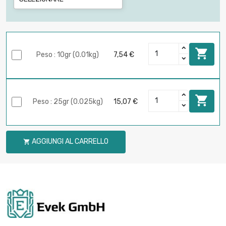

Peso : 10gr (0.01kg)
7,54 €

Peso : 25gr (0.025kg)
15,07 €
AGGIUNGI AL CARRELLO
