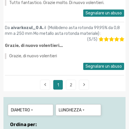
Tutto fantastico. Grazie molto. Di nuovo volentieri.
Segnalare un abuso
Da
aivarkozul_0 A.
il (
Molibdeno asta rotonda 99,95% da 0,8
mm a 250 mm Mo metallo asta rotonda materiale
) :
(
5
/
5
)
Grazie, di nuovo volentieri...
Grazie, di nuovo volentieri
Segnalare un abuso


1
2
DIAMETRO
LUNGHEZZA


Ordina per: