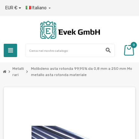
EUR €
Italiano

0
view_headline
search
Metalli
Molibdeno asta rotonda 99,95% da 0,8 mm a 250 mm Mo
chevron_right
chevron_right
rari
metallo asta rotonda materiale