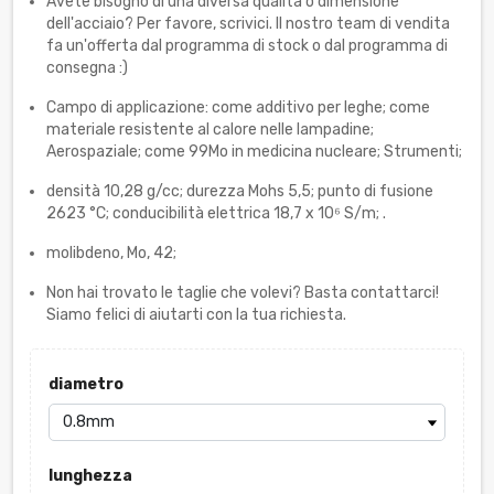
Avete bisogno di una diversa qualità o dimensione
dell'acciaio? Per favore, scrivici. Il nostro team di vendita
fa un'offerta dal programma di stock o dal programma di
consegna :)
Campo di applicazione: come additivo per leghe; come
materiale resistente al calore nelle lampadine;
Aerospaziale; come 99Mo in medicina nucleare; Strumenti;
densità 10,28 g/cc; durezza Mohs 5,5; punto di fusione
2623 °C; conducibilità elettrica 18,7 x 10⁶ S/m; .
molibdeno, Mo, 42;
Non hai trovato le taglie che volevi? Basta contattarci!
Siamo felici di aiutarti con la tua richiesta.
diametro
lunghezza