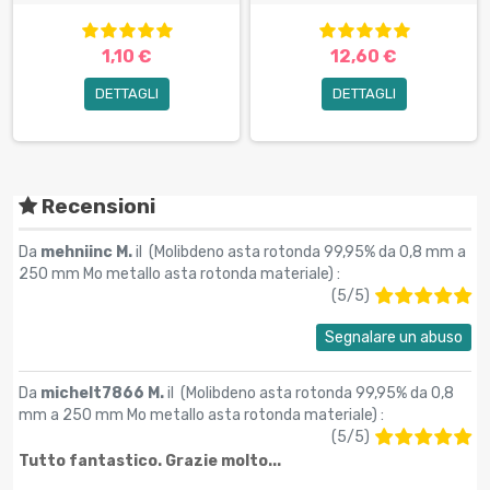
1,10 €
12,60 €
DETTAGLI
DETTAGLI
Recensioni
Da
mehniinc M.
il (
Molibdeno asta rotonda 99,95% da 0,8 mm a
250 mm Mo metallo asta rotonda materiale
) :
(
5
/
5
)
Segnalare un abuso
Da
michelt7866 M.
il (
Molibdeno asta rotonda 99,95% da 0,8
mm a 250 mm Mo metallo asta rotonda materiale
) :
(
5
/
5
)
Tutto fantastico. Grazie molto...