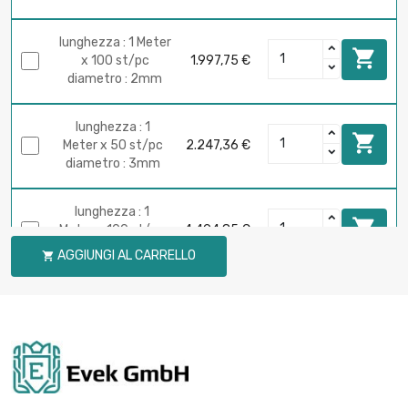
lunghezza : 1 Meter

x 100 st/pc
1.997,75 €
diametro : 2mm
lunghezza : 1

Meter x 50 st/pc
2.247,36 €
diametro : 3mm
lunghezza : 1

Meter x 100 st/pc
4.494,85 €
diametro : 3mm
AGGIUNGI AL CARRELLO

lunghezza : 1 Meter
x 50 st/pc

2.517,23 €
diametro :
3.175mm
lunghezza : 1 Meter

x 25 st/pc
1.997,75 €