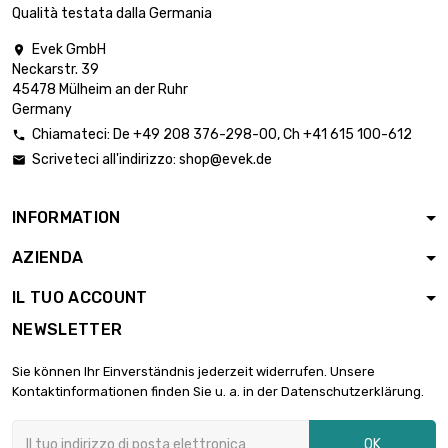
diametro : 4mm
Qualità testata dalla Germania
Evek GmbH

lunghezza : 1
Neckarstr. 39

Meter x 50 st/pc
3.995,38 €
45478 Mülheim an der Ruhr
diametro : 4mm
Germany
Chiamateci:
De
+49 208 376-298-00
, Ch
+41 615 100-612

lunghezza : 1 Meter
Scriveteci all'indirizzo:
shop@evek.de


x 25 st/pc
3.121,37 €
diametro : 5mm
INFORMATION
lunghezza : 1
AZIENDA

Meter x 25 st/pc
4.494,85 €
diametro : 6mm
IL TUO ACCOUNT
NEWSLETTER
lunghezza : 1
Meter x 10 st/pc

2.013,85 €
Sie können Ihr Einverständnis jederzeit widerrufen. Unsere
diametro :
Kontaktinformationen finden Sie u. a. in der Datenschutzerklärung.
6.35mm
lunghezza : 1 Meter
OK