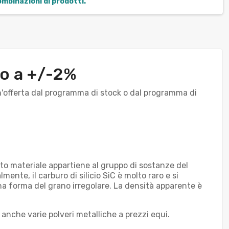
combinazioni di prodotti.
no a +/-2%
un'offerta dal programma di stock o dal programma di
esto materiale appartiene al gruppo di sostanze del
nte, il carburo di silicio SiC è molto raro e si
na forma del grano irregolare. La densità apparente è
e anche varie polveri metalliche a prezzi equi.