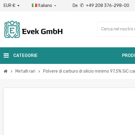
✆
EUR €
Italiano
De
+49 208 376-298-00

CATEGORIE
PROD
Metalli rari
Polvere di carburo di silicio minimo 97,5% SiC car
chevron_right
chevron_right