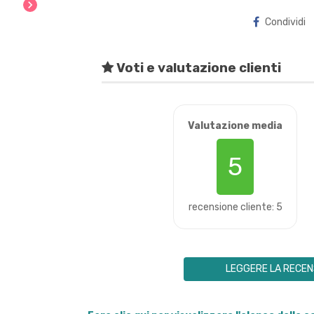
chevron_right
Condividi
Voti e valutazione clienti
Valutazione media
5
recensione cliente: 5
LEGGERE LA RECEN