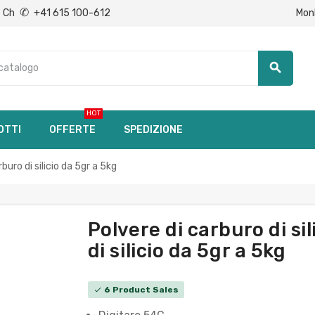
✆
Mon
Ch
+41 615 100-612
search
HOT
OTTI
OFFERTE
SPEDIZIONE
buro di silicio da 5gr a 5kg
Polvere di carburo di si
di silicio da 5gr a 5kg
6 Product Sales
check