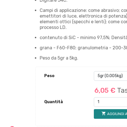
Digitare 54С.
Campi di applicazione: come abrasivo; co
emettitori di luce, elettronica di potenza
elementi ottici (specchi e lenti); come co
processo LD.
contenuto di SiC - minimo 97,5%; Densità
grana - F60-F80; granulometria - 200-30
Peso da 5gr a 5kg.
Peso
6,05 €
Tas
Quantità
shopping_cart
AGGIUNGI 