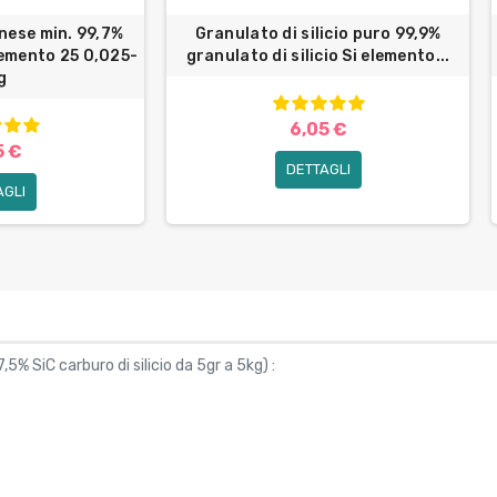
nese min. 99,7%
Granulato di silicio puro 99,9%
lemento 25 0,025-
granulato di silicio Si elemento...
g
6,05 €
5 €
DETTAGLI
AGLI
7,5% SiC carburo di silicio da 5gr a 5kg
) :