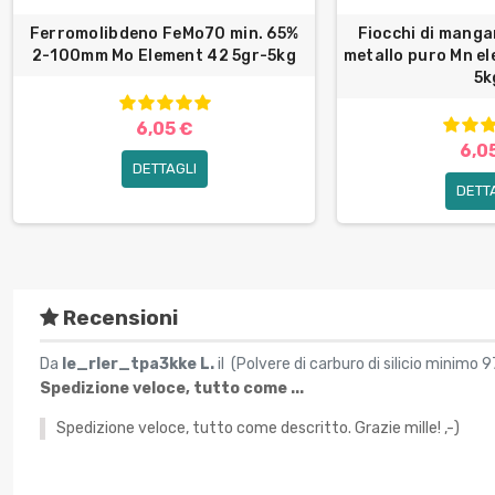
Ferromolibdeno FeMo70 min. 65%
Fiocchi di manga
2-100mm Mo Element 42 5gr-5kg
metallo puro Mn e
5k
6,05 €
6,0
DETTAGLI
DETT
Recensioni
Da
le_rler_tpa3kke L.
il (
Polvere di carburo di silicio minimo 9
Spedizione veloce, tutto come ...
Spedizione veloce, tutto come descritto. Grazie mille! ,-)