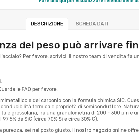
Fare clic qui per visualizzare l'elenco delle 
DESCRIZIONE
SCHEDA DATI
anza del peso può arrivare fi
'acciaio? Per favore, scrivici. Il nostro team di vendita fa 
.
Guarda le FAQ per favore.
 semimetallico e del carbonio con la formula chimica SiC. Qu
onducibilità termica e proprietà di semiconduttore. Naturalme
ferta è grossolana, ha una granulometria di 200 - 300 µm e u
l 97,5% da SiC (circa 70% Si e circa 30% C).
a purezza, sei nel posto giusto. Il nostro negozio online offr