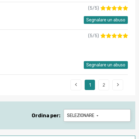
(
5
/
5
)
Segnalare un abuso
(
5
/
5
)
Segnalare un abuso


1
2
Ordina per:
SELEZIONARE
