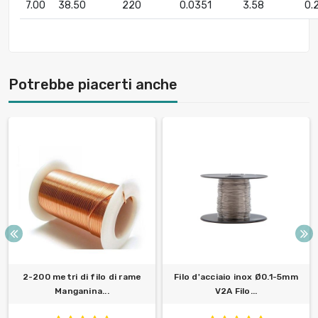
7.00
38.50
220
0.0351
3.58
0.
Potrebbe piacerti anche
2-200 metri di filo di rame
Filo d'acciaio inox Ø0.1-5mm
Manganina...
V2A Filo...