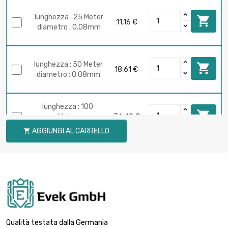
lunghezza : 25 Meter

11,16 €
diametro : 0.08mm
lunghezza : 50 Meter

18,61 €
diametro : 0.08mm
lunghezza : 100

Meter
36,49 €
diametro : 0.08mm
AGGIUNGI AL CARRELLO

lunghezza : 250

Meter
89,34 €
diametro : 0.08mm
lunghezza : 500

Meter
174,96 €
diametro : 0.08mm
Qualità testata dalla Germania