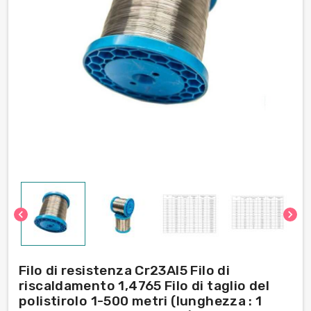
chevron_left
chevron_right
Filo di resistenza Cr23Al5 Filo di
riscaldamento 1,4765 Filo di taglio del
polistirolo 1-500 metri (lunghezza : 1