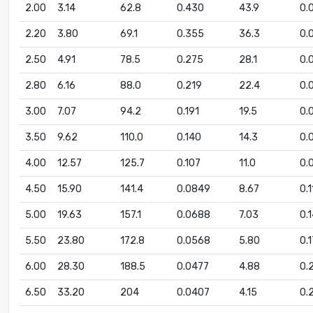
2.00
3.14
62.8
0.430
43.9
0.
2.20
3.80
69.1
0.355
36.3
0.
2.50
4.91
78.5
0.275
28.1
0.
2.80
6.16
88.0
0.219
22.4
0.
3.00
7.07
94.2
0.191
19.5
0.
3.50
9.62
110.0
0.140
14.3
0.
4.00
12.57
125.7
0.107
11.0
0.
4.50
15.90
141.4
0.0849
8.67
0.
5.00
19.63
157.1
0.0688
7.03
0.
5.50
23.80
172.8
0.0568
5.80
0.
6.00
28.30
188.5
0.0477
4.88
0.
6.50
33.20
204
0.0407
4.15
0.