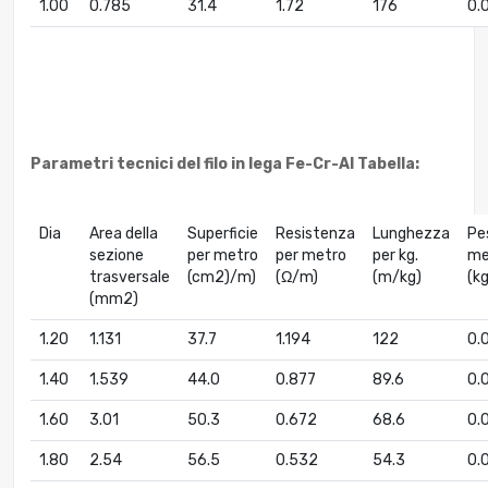
1.00
0.785
31.4
1.72
176
0.
Parametri tecnici del filo in lega Fe-Cr-Al
Tabella:
Dia
Area della
Superficie
Resistenza
Lunghezza
Pe
sezione
per metro
per metro
per kg.
me
trasversale
(cm2)/m)
(Ω/m)
(m/kg)
(k
(mm2)
1.20
1.131
37.7
1.194
122
0.
1.40
1.539
44.0
0.877
89.6
0.
1.60
3.01
50.3
0.672
68.6
0.
1.80
2.54
56.5
0.532
54.3
0.