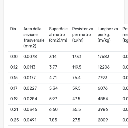
Dia
Area della
Superficie
Resistenza
Lunghezza
Pe
sezione
al metro
per metro
per kg.
me
trasversale
(cm2)/m)
(Ω/m)
(m/kg)
(k
(mm2)
0.10
0.0078
3.14
173.1
17683
0.
0.12
0.0113
3.77
119.5
12206
0.
0.15
0.0177
4.71
76.4
7793
0.
0.17
0.0227
5.34
59.5
6076
0.
0.19
0.0284
5.97
47.5
4854
0.
0.21
0.0346
6.60
35.5
3986
0.
0.25
0.0491
7.85
27.5
2809
0.