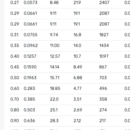
0.27
0.0573
8.48
21.9
2407
0.
0.29
0.0661
9.11
19.1
2087
0.
0.29
0.0661
9.11
19.1
2087
0.
0.31
0.0755
9.74
16.8
1827
0.
0.35
0.0962
11.00
14.0
1434
0.
0.40
0.1257
12.57
10.7
1097
0.
0.45
0.1590
14.14
8.49
867
0.
0.50
0.1963
15.71
6.88
703
0.
0.60
0.283
18.85
4.77
496
0.
0.70
0.385
22.0
3.51
358
0.
0.80
0.503
25.1
2.69
274
0.
0.90
0.636
28.3
2.12
217
0.