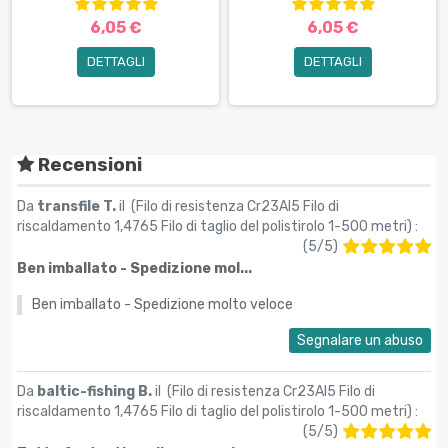
6,05 €
6,05 €
DETTAGLI
DETTAGLI
Recensioni
Da
transfile T.
il (
Filo di resistenza Cr23Al5 Filo di
riscaldamento 1,4765 Filo di taglio del polistirolo 1-500 metri
) :
(
5
/
5
)
Ben imballato - Spedizione mol...
Ben imballato - Spedizione molto veloce
Segnalare un abuso
Da
baltic-fishing B.
il (
Filo di resistenza Cr23Al5 Filo di
riscaldamento 1,4765 Filo di taglio del polistirolo 1-500 metri
) :
(
5
/
5
)