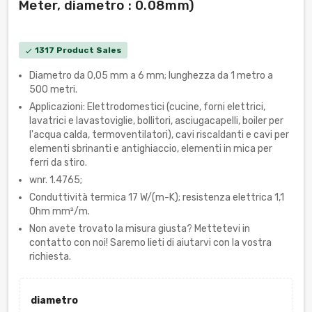
Meter, diametro : 0.08mm)
1317 Product Sales
check
Diametro da 0,05 mm a 6 mm; lunghezza da 1 metro a
500 metri.
Applicazioni: Elettrodomestici (cucine, forni elettrici,
lavatrici e lavastoviglie, bollitori, asciugacapelli, boiler per
l'acqua calda, termoventilatori), cavi riscaldanti e cavi per
elementi sbrinanti e antighiaccio, elementi in mica per
ferri da stiro.
wnr. 1.4765;
Conduttività termica 17 W/(m-K); resistenza elettrica 1,1
Ohm mm²/m.
Non avete trovato la misura giusta? Mettetevi in
contatto con noi! Saremo lieti di aiutarvi con la vostra
richiesta.
diametro