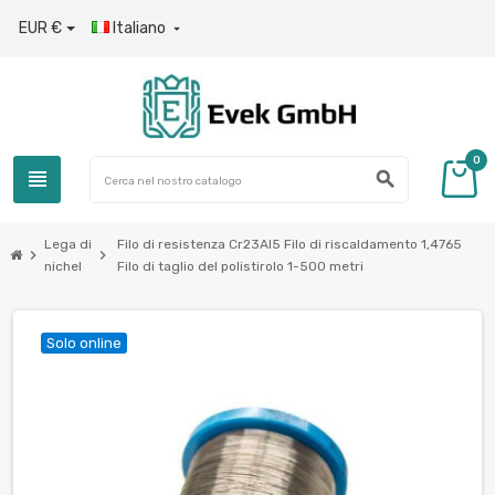
EUR €
Italiano

0
view_headline
search
Lega di
Filo di resistenza Cr23Al5 Filo di riscaldamento 1,4765
chevron_right
chevron_right
nichel
Filo di taglio del polistirolo 1-500 metri
Solo online