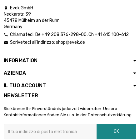
Evek GmbH

Neckarstr. 39
lunghezza : 1 Meter

6,05 €
45478 Mülheim an der Ruhr
diametro : 0.1mm
Germany
Chiamateci:
De
+49 208 376-298-00
, Ch
+41 615 100-612

Scriveteci all'indirizzo:
shop@evek.de

lunghezza : 2 Meter

6,05 €
diametro : 0.1mm
INFORMATION
AZIENDA
lunghezza : 5 Meter

6,05 €
diametro : 0.1mm
IL TUO ACCOUNT
NEWSLETTER
lunghezza : 10 Meter

6,05 €
Sie können Ihr Einverständnis jederzeit widerrufen. Unsere
diametro : 0.1mm
Kontaktinformationen finden Sie u. a. in der Datenschutzerklärung.
OK
lunghezza : 25 Meter

9,50 €
diametro : 0.1mm