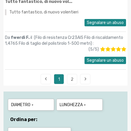
Tutto fantastico, di nuovo vol...
Tutto fantastico, di nuovo volentieri
Segnalare un abuso
Da
fwerdi F.
il (
Filo di resistenza Cr23Al5 Filo di riscaldamento
1,4765 Filo di taglio del polistirolo 1-500 metri
) :
(
5
/
5
)
Segnalare un abuso


1
2
DIAMETRO
LUNGHEZZA


Ordina per: