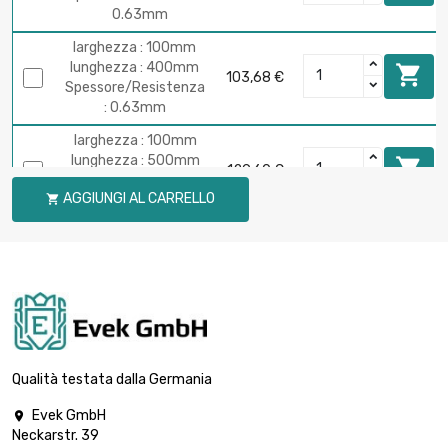
0.63mm
larghezza : 100mm
lunghezza : 400mm

103,68 €
Spessore/Resistenza
: 0.63mm
larghezza : 100mm
lunghezza : 500mm

129,60 €
Spessore/Resistenza
AGGIUNGI AL CARRELLO

: 0.63mm
larghezza : 100mm
lunghezza : 600mm

155,53 €
Spessore/Resistenza
: 0.63mm
larghezza : 100mm
lunghezza : 700mm

181,44 €
Spessore/Resistenza :
Qualità testata dalla Germania
0.63mm
Evek GmbH

larghezza : 100mm
Neckarstr. 39
lunghezza : 800mm
