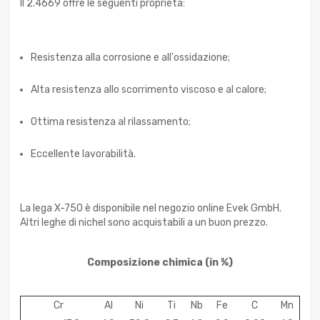
Il 2.4669 offre le seguenti proprietà:
Resistenza alla corrosione e all'ossidazione;
Alta resistenza allo scorrimento viscoso e al calore;
Ottima resistenza al rilassamento;
Eccellente lavorabilità.
La lega X-750 è disponibile nel negozio online Evek GmbH.
Altri leghe di nichel sono acquistabili a un buon prezzo.
Composizione chimica
(in %)
Cr
Al
Ni
Ti
Nb
Fe
C
Mn