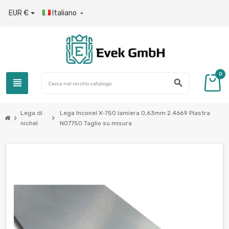
EUR €
Italiano

0
view_headline
search
Lega di
Lega Inconel X-750 lamiera 0,63mm 2.4669 Piastra
chevron_right
chevron_right
nichel
N07750 Taglio su misura