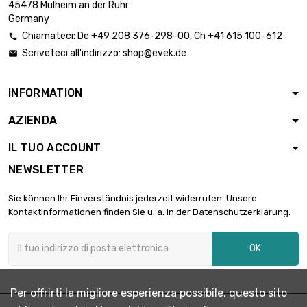
207,36 €
45478 Mülheim an der Ruhr
Spessore/Resistenza
Germany
: 0.63mm
Chiamateci:
De
+49 208 376-298-00
, Ch
+41 615 100-612

larghezza : 100mm
Scriveteci all'indirizzo:
shop@evek.de

lunghezza : 900mm

233,28 €
Spessore/Resistenza
: 0.63mm
INFORMATION
lunghezza : 150mm
AZIENDA
larghezza : 150mm

58,33 €
Spessore/Resistenza :
IL TUO ACCOUNT
0.63mm
NEWSLETTER
lunghezza : 200mm
larghezza : 150mm

77,76 €
Sie können Ihr Einverständnis jederzeit widerrufen. Unsere
Spessore/Resistenza :
Kontaktinformationen finden Sie u. a. in der Datenschutzerklärung.
0.63mm
lunghezza : 250mm
OK
larghezza : 150mm

97,20 €
Spessore/Resistenza :
0.63mm
Per offrirti la migliore esperienza possibile, questo sito
lunghezza : 300mm