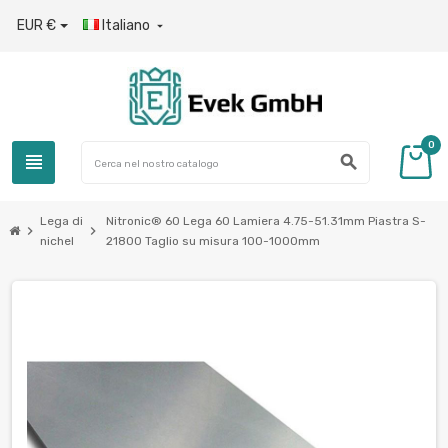
EUR €
Italiano

0
view_headline
search
Lega di
Nitronic® 60 Lega 60 Lamiera 4.75-51.31mm Piastra S-
chevron_right
chevron_right
nichel
21800 Taglio su misura 100-1000mm