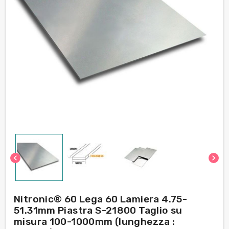
chevron_left
chevron_right
Nitronic® 60 Lega 60 Lamiera 4.75-
51.31mm Piastra S-21800 Taglio su
misura 100-1000mm (lunghezza :