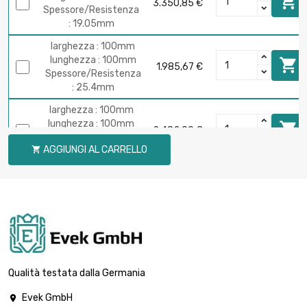

3.350,85 €
Spessore/Resistenza
: 19.05mm
larghezza : 100mm
lunghezza : 100mm

1.985,67 €
Spessore/Resistenza
: 25.4mm
larghezza : 100mm
lunghezza : 100mm

2.482,09 €
Spessore/Resistenza
AGGIUNGI AL CARRELLO

: 31.75mm
larghezza : 100mm
lunghezza : 100mm

2.978,51 €
Spessore/Resistenza
: 38.1mm
larghezza : 100mm
lunghezza : 100mm

4.011,12 €
Spessore/Resistenza :
Qualità testata dalla Germania
51.31mm
Evek GmbH
