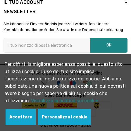
diametro : 32mm
IL TUO ACCOUNT
NEWSLETTER
lunghezza : 0.2
Meter

3.332,31 €
Sie können Ihr Einverständnis jederzeit widerrufen. Unsere
diametro :
Kontaktinformationen finden Sie u. a. in der Datenschutzerklärung.
34.93mm
lunghezza : 0.2
OK
Meter

3.380,99 €
diametro :
35.18mm
Per offrirti la migliore esperienza possibile, questo sito
lunghezza : 0.1
utilizza i cookie. L’uso del tuo sito implica
Meter
Metodi di pagamento nel negozio online

2.009,46 €
l’accettazione del nostro utilizzo dei cookie. Abbiamo
diametro :
38.35mm
pubblicato una nuova politica sui cookie, di cui dovresti
avere bisogno per saperne di più sui cookie che
lunghezza : 0.1
Spedizione veloce per
Meter
utilizziamo.
Visualizza la politica sui cookie.

2.355,82 €
diametro :
41.53mm
Accettare
Personalizza i cookie
lunghezza : 0.1
© Evek GmbH 2008 - 2026
Meter

2.729,87 €