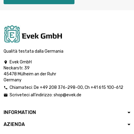
lunghezza : 0.5

Meter
2.545,16 €
diametro : 19.3mm
lunghezza : 0.75

Meter
3.817,75 €
diametro : 19.3mm
Qualità testata dalla Germania
Evek GmbH

lunghezza : 0.3
Neckarstr. 39
Meter

2.696,93 €
45478 Mülheim an der Ruhr
diametro :
Germany
25.65mm
Chiamateci:
De
+49 208 376-298-00
, Ch
+41 615 100-612

lunghezza : 0.4
Scriveteci all'indirizzo:
shop@evek.de

Meter

3.595,95 €
diametro :
25.65mm
INFORMATION
lunghezza : 0.2
AZIENDA

Meter
2.798,19 €