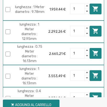
lunghezza : 1 Meter

1.959,44 €
diametro : 9.78mm
lunghezza : 1
Meter

2.292,26 €
diametro :
12.95mm
lunghezza : 0.75
Meter

2.665,21 €
diametro :
16.13mm
lunghezza : 1
Meter

3.553,49 €
diametro :
16.13mm
lunghezza : 0.4
Meter

2.036,06 €
diametro :
AGGIUNGI AL CARRELLO

19.3mm