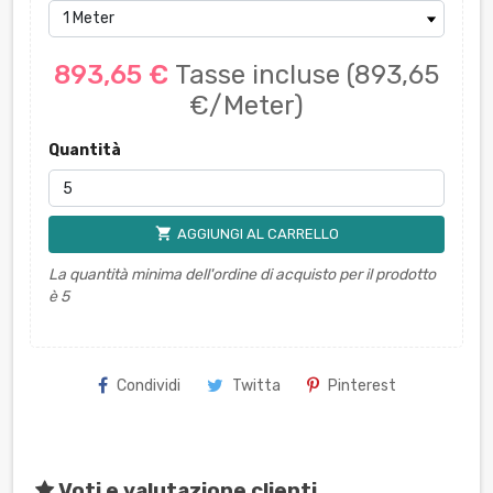
893,65 €
Tasse incluse
(893,65
€/Meter)
Quantità
shopping_cart
AGGIUNGI AL CARRELLO
La quantità minima dell'ordine di acquisto per il prodotto
è 5
Condividi
Twitta
Pinterest
Voti e valutazione clienti