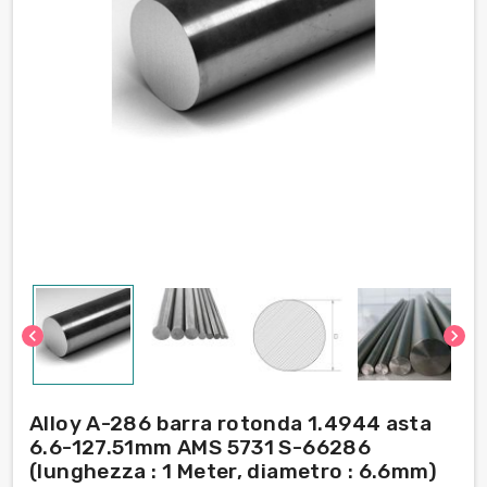
chevron_left
chevron_right
Alloy A-286 barra rotonda 1.4944 asta
6.6-127.51mm AMS 5731 S-66286
(lunghezza : 1 Meter, diametro : 6.6mm)