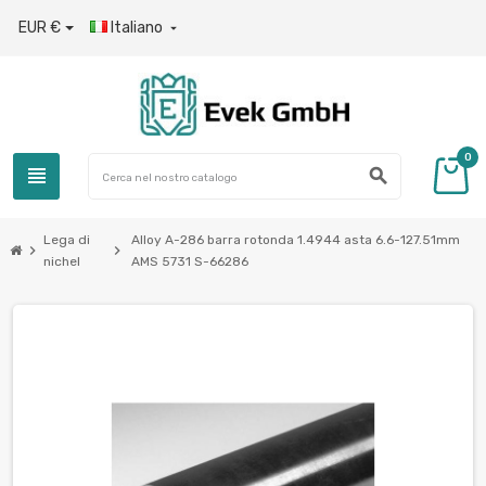
EUR €
Italiano

0
view_headline
search
Lega di
Alloy A-286 barra rotonda 1.4944 asta 6.6-127.51mm
chevron_right
chevron_right
nichel
AMS 5731 S-66286