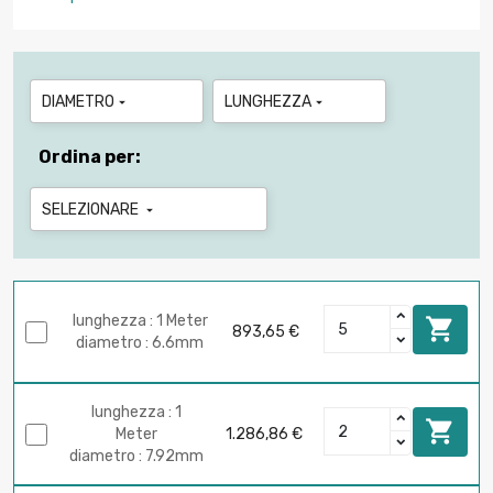
DIAMETRO
LUNGHEZZA


Ordina per:
SELEZIONARE

lunghezza : 1 Meter

893,65 €
diametro : 6.6mm
lunghezza : 1

Meter
1.286,86 €
diametro : 7.92mm