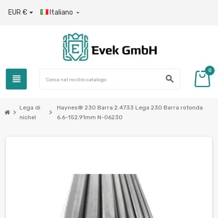
EUR €
Italiano

0
view_headline
search
Lega di
Haynes® 230 Barra 2.4733 Lega 230 Barra rotonda
chevron_right
chevron_right
nichel
6.6-152.91mm N-06230