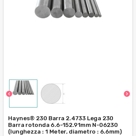
chevron_left
chevron_right
Haynes® 230 Barra 2.4733 Lega 230
Barra rotonda 6.6-152.91mm N-06230
(lunghezza : 1 Meter, diametro : 6.6mm)