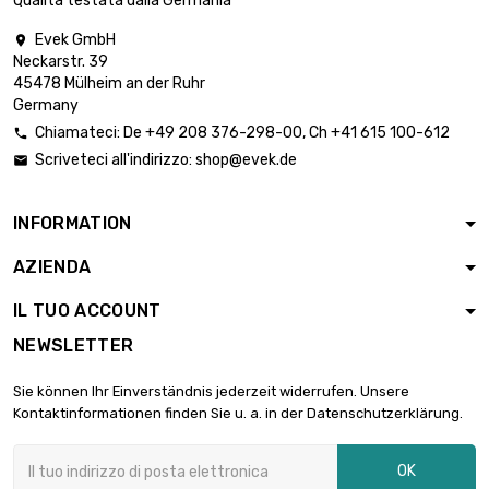
Qualità testata dalla Germania
25.65mm
Evek GmbH

lunghezza : 0.5
Neckarstr. 39
Meter

3.390,14 €
45478 Mülheim an der Ruhr
diametro :
Germany
25.65mm
Chiamateci:
De
+49 208 376-298-00
, Ch
+41 615 100-612

lunghezza : 0.2
Scriveteci all'indirizzo:
shop@evek.de


Meter
2.110,48 €
diametro : 32mm
INFORMATION
lunghezza : 0.3
AZIENDA

Meter
3.165,66 €
diametro : 32mm
IL TUO ACCOUNT
NEWSLETTER
lunghezza : 0.2
Meter

3.031,09 €
Sie können Ihr Einverständnis jederzeit widerrufen. Unsere
diametro :
Kontaktinformationen finden Sie u. a. in der Datenschutzerklärung.
38.35mm
lunghezza : 0.1
OK
Meter

2.058,87 €