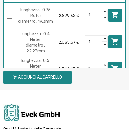
lunghezza : 0.75

Meter
2.879,32 €
diametro : 19.3mm
lunghezza : 0.4
Meter

2.035,57 €
diametro :
22.23mm
lunghezza : 0.5
Meter

2.544,43 €
diametro :
AGGIUNGI AL CARRELLO

22.23mm
lunghezza : 0.3
Meter

2.034,11 €
diametro :
25.65mm
lunghezza : 0.4
Meter

2.712,18 €
diametro :