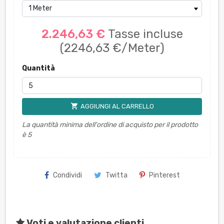
2.246,63 €
Tasse incluse
(2246,63 €/Meter)
Quantità
shopping_cart
AGGIUNGI AL CARRELLO
La quantità minima dell'ordine di acquisto per il prodotto
è 5
Condividi
Twitta
Pinterest
Voti e valutazione clienti