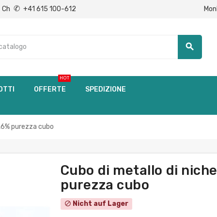
✆
Mon
Ch
+41 615 100-612
search
HOT
OTTI
OFFERTE
SPEDIZIONE
9,6% purezza cubo
Cubo di metallo di nich
purezza cubo
Nicht auf Lager
block