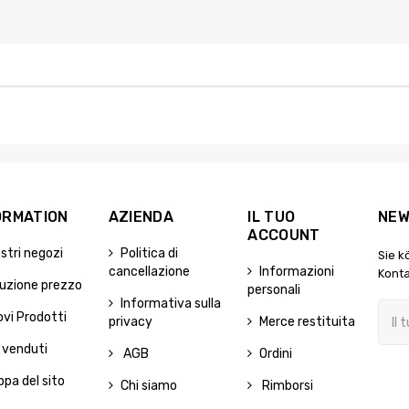
ORMATION
AZIENDA
IL TUO
NEW
ACCOUNT
ostri negozi
Politica di
Sie k
cancellazione
Informazioni
Konta
uzione prezzo
personali
Informativa sulla
vi Prodotti
privacy
Merce restituita
 venduti
AGB
Ordini
pa del sito
Chi siamo
Rimborsi