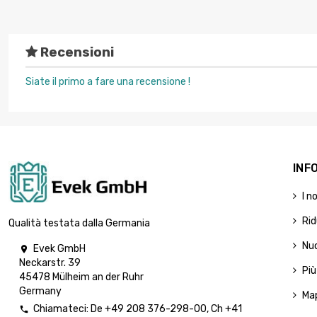
Recensioni
Siate il primo a fare una recensione !
INF
I n
Rid
Qualità testata dalla Germania
Nuo
Evek GmbH

Neckarstr. 39
Più
45478 Mülheim an der Ruhr
Germany
Map
Chiamateci:
De
+49 208 376-298-00
, Ch
+41
