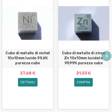
Cubo di metallo di nichel
Cubo di metallo di zinco
10x10mm lucido 99,6%
Zn 10x10mm lucidato
purezza cubo
99,99% purezza cubo
27,68 €
21,53 €
DETTAGLI
COMPRA