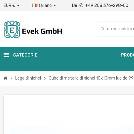
✆
EUR €
Italiano
De
+49 208 376-298-00

CATEGORIE
PROD
Lega di nichel
Cubo di metallo di nichel 10x10mm lucido 9
chevron_right
chevron_right