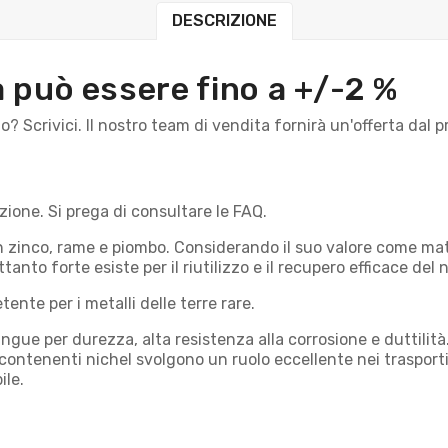
DESCRIZIONE
a può essere fino a +/-2 %
io? Scrivici. Il nostro team di vendita fornirà un'offerta da
ione. Si prega di consultare le FAQ.
a con zinco, rame e piombo. Considerando il suo valore come m
tanto forte esiste per il riutilizzo e il recupero efficace del n
nte per i metalli delle terre rare.
tingue per durezza, alta resistenza alla corrosione e duttili
li contenenti nichel svolgono un ruolo eccellente nei trasporti
ile.