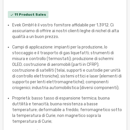
11 Product Sales
check
Evek GmbH è il vostro fornitore affidabile per 1.3912. Ci
assicuriamo di offrire ai nostri clienti leghe di nichel di alta
qualità a un buon prezzo.
Campi di applicazione: impianti per la produzione, lo
stoccaggio e il trasporto di gas liquefatti; strumenti di
misura e controllo (termostati); produzione di schermi
OLED; costruzione di aeromobili (parti in CFRP);
costruzione di satelliti (telai, supporti e custodie per unità
di controllo elettroniche); sistemi ottici e laser (elementi di
supporto per lenti elettromagnetiche); componenti
criogenici; industria automobilistica (diversi componenti);
Proprietà: basso tasso di espansione termica; buona
duttilità e tenacità; buona resistenza a basse
temperature; deformabile a freddo; ferromagnetico sotto
la temperatura di Curie; non magnetico sopra la
temperatura di Curie;