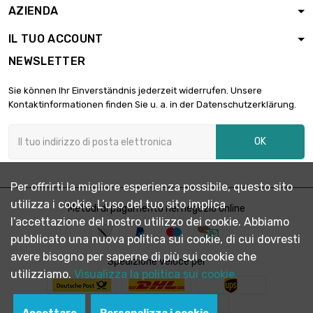
AZIENDA
lunghezza : 800mm

342,31 €
Spessore/Resistenza :
IL TUO ACCOUNT
1mm
NEWSLETTER
larghezza : 100mm
lunghezza : 900mm

385,11 €
Sie können Ihr Einverständnis jederzeit widerrufen. Unsere
Spessore/Resistenza :
Kontaktinformationen finden Sie u. a. in der Datenschutzerklärung.
1mm
larghezza : 100mm
OK
lunghezza : 1000mm

427,88 €
Spessore/Resistenza :
1mm
Per offrirti la migliore esperienza possibile, questo sito
lunghezza : 150mm
utilizza i cookie. L’uso del tuo sito implica
larghezza : 150mm
Metodi di pagamento nel negozio online

96,28 €
l’accettazione del nostro utilizzo dei cookie. Abbiamo
Spessore/Resistenza :
1mm
pubblicato una nuova politica sui cookie, di cui dovresti
avere bisogno per saperne di più sui cookie che
lunghezza : 200mm
Spedizione veloce per
larghezza : 150mm
utilizziamo.
Visualizza la politica sui cookie.

128,37 €
Spessore/Resistenza :
1mm