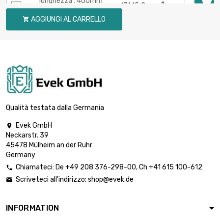
lunghezza : 400mm

171,15 €
Spessore/Resistenza :
AGGIUNGI AL CARRELLO

1mm
larghezza : 100mm
lunghezza : 450mm

192,54 €
Spessore/Resistenza :
1mm
larghezza : 100mm
lunghezza : 500mm

213,94 €
Spessore/Resistenza :
Qualità testata dalla Germania
1mm
Evek GmbH

larghezza : 100mm
Neckarstr. 39
lunghezza : 600mm

256,74 €
45478 Mülheim an der Ruhr
Spessore/Resistenza :
Germany
1mm
Chiamateci:
De
+49 208 376-298-00
, Ch
+41 615 100-612

larghezza : 100mm
Scriveteci all'indirizzo:
shop@evek.de

lunghezza : 700mm

299,51 €
Spessore/Resistenza :
1mm
INFORMATION
larghezza : 100mm