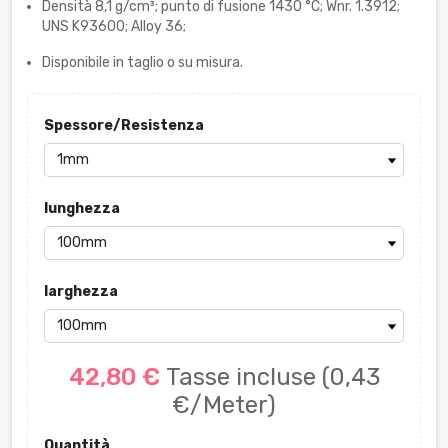
Densità 8,1 g/cm³; punto di fusione 1430 °C; Wnr. 1.3912;
UNS K93600; Alloy 36;
Disponibile in taglio o su misura.
Spessore/Resistenza
lunghezza
larghezza
42,80 €
Tasse incluse
(0,43
€/Meter)
Quantità