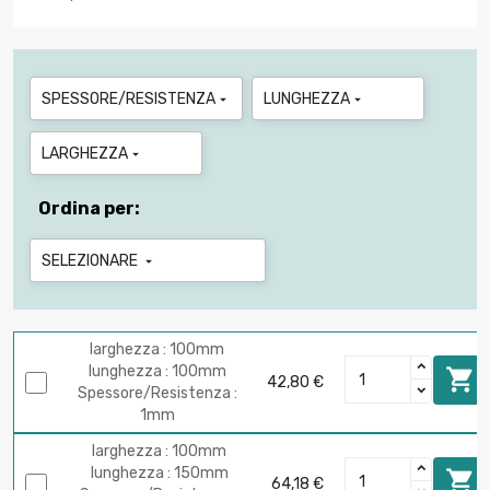
SPESSORE/RESISTENZA
LUNGHEZZA


LARGHEZZA

Ordina per:
SELEZIONARE

larghezza : 100mm
lunghezza : 100mm

42,80 €
Spessore/Resistenza :
1mm
larghezza : 100mm
lunghezza : 150mm

64,18 €