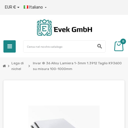
EUR €
Italiano

0
view_headline
search
Lega di
Invar ® 36 Alloy Lamiera 1-3mm 1.3912 Taglio K93600
chevron_right
chevron_right
nichel
su misura 100-1000mm