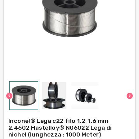
chevron_left
chevron_right
Inconel® Lega c22 filo 1,2-1,6 mm
2,4602 Hastelloy® N06022 Lega di
nichel (lunghezza : 1000 Meter)