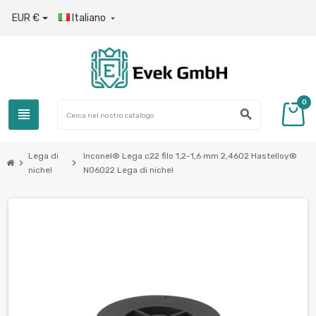
EUR €
Italiano

0
view_headline
search
Lega di
Inconel® Lega c22 filo 1,2-1,6 mm 2,4602 Hastelloy®
chevron_right
chevron_right
nichel
N06022 Lega di nichel