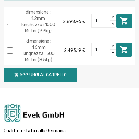
dimensione :
1.2mm

2.898,96 €
lunghezza : 1000
Meter (9.9kg)
dimensione :
1.6mm

2.493,19 €
lunghezza : 500
Meter (8.5kg)
AGGIUNGI AL CARRELLO

Qualità testata dalla Germania