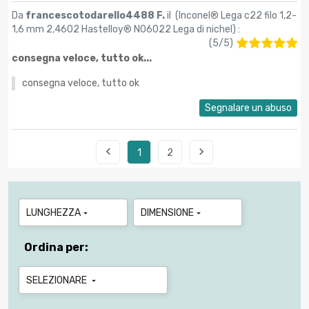
Da
francescotodarello4488 F.
il (
Inconel® Lega c22 filo 1,2-
1,6 mm 2,4602 Hastelloy® N06022 Lega di nichel
) :
(
5
/
5
)
consegna veloce, tutto ok...
consegna veloce, tutto ok
Segnalare un abuso


1
2
LUNGHEZZA
DIMENSIONE


Ordina per:
SELEZIONARE
