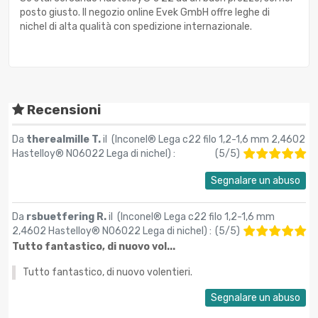
posto giusto. Il negozio online Evek GmbH offre leghe di
nichel di alta qualità con spedizione internazionale.
Recensioni
Da
therealmille T.
il (
Inconel® Lega c22 filo 1,2-1,6 mm 2,4602
Hastelloy® N06022 Lega di nichel
) :
(
5
/
5
)
Segnalare un abuso
Da
rsbuetfering R.
il (
Inconel® Lega c22 filo 1,2-1,6 mm
2,4602 Hastelloy® N06022 Lega di nichel
) :
(
5
/
5
)
Tutto fantastico, di nuovo vol...
Tutto fantastico, di nuovo volentieri.
Segnalare un abuso