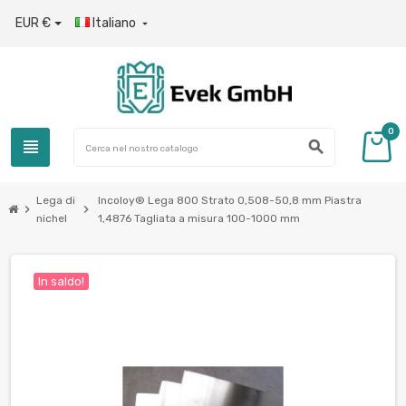
EUR €
Italiano

0
view_headline
search
Lega di
Incoloy® Lega 800 Strato 0,508-50,8 mm Piastra
chevron_right
chevron_right
nichel
1,4876 Tagliata a misura 100-1000 mm
In saldo!