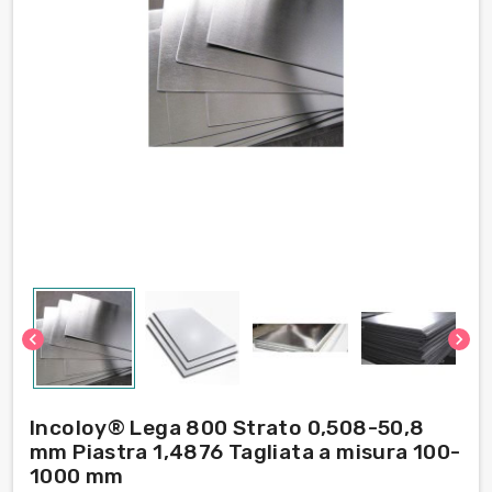
chevron_left
chevron_right
Incoloy® Lega 800 Strato 0,508-50,8
mm Piastra 1,4876 Tagliata a misura 100-
1000 mm