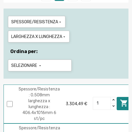
SPESSORE/RESISTENZA

LARGHEZZA X LUNGHEZZA

Ordina per:
SELEZIONARE

Spessore/Resistenza
: 0.508mm
larghezza x

3.304,49 €
lunghezza :
406.4x1016mm 6
st/pc
Spessore/Resistenza