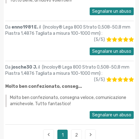
Tutto bene, di nuovo volentieri!
Segnalare un abuso
Da
enno1981 E.
il (
Incoloy® Lega 800 Strato 0,508-50,8 mm
Piastra 1,4876 Tagliata a misura 100-1000 mm
) :
(
5
/
5
)
Segnalare un abuso
Da
josche30 J.
il (
Incoloy® Lega 800 Strato 0,508-50,8 mm
Piastra 1,4876 Tagliata a misura 100-1000 mm
) :
(
5
/
5
)
Molto ben confezionato, conseg...
Molto ben confezionato, consegna veloce, comunicazione
amichevole. Tutto fantastico!
Segnalare un abuso


1
2