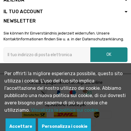
500x1000mm
IL TUO ACCOUNT
larghezza x
lunghezza :
NEWSLETTER

500x500mm
2.094,98 €
Spessore/Resistenza
Sie können Ihr Einverständnis jederzeit widerrufen. Unsere
: 4.0386mm
Kontaktinformationen finden Sie u. a. in der Datenschutzerklärung.
larghezza x lunghezza
: 500x1000mm

OK
4.189,85 €
Spessore/Resistenza
: 4.0386mm
Per offrirti la migliore esperienza possibile, questo sito
larghezza x lunghezza :
200x1000mm

utilizza i cookie. L’uso del tuo sito implica
Metodi di pagamento nel negozio online
1.971,15 €
Spessore/Resistenza :
l’accettazione del nostro utilizzo dei cookie. Abbiamo
4.7498mm
pubblicato una nuova politica sui cookie, di cui dovresti
larghezza x
avere bisogno per saperne di più sui cookie che
Spedizione veloce per
lunghezza :
utilizziamo.
Visualizza la politica sui cookie.

500x500mm
2.463,91 €
Spessore/Resistenza
: 4.7498mm
Accettare
Personalizza i cookie