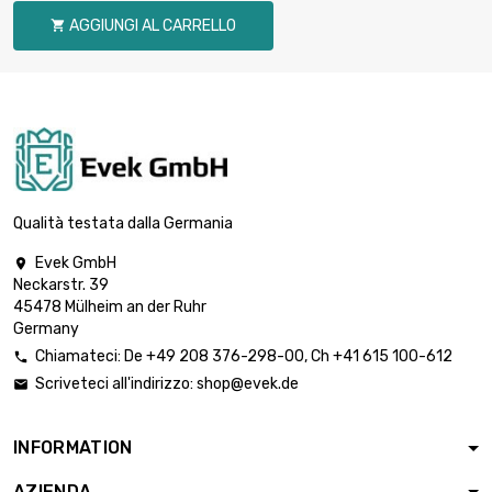
st/pc
AGGIUNGI AL CARRELLO

Spessore/Resistenza :
2.032mm

2.108,16 €
larghezza x lunghezza
: 500x1000mm
Spessore/Resistenza
: 2.032mm
larghezza x

4.216,32 €
lunghezza :
Qualità testata dalla Germania
500x1000mm 2
Evek GmbH
st/pc

Neckarstr. 39
Spessore/Resistenza
45478 Mülheim an der Ruhr
: 2.794mm
Germany

larghezza x
2.898,72 €
Chiamateci:
De
+49 208 376-298-00
, Ch
+41 615 100-612

lunghezza :
Scriveteci all'indirizzo:
shop@evek.de

500x1000mm
Spessore/Resistenza
: 3.175mm
INFORMATION

larghezza x
3.293,88 €
lunghezza :
AZIENDA