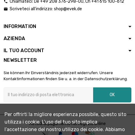
3.175mm
Chiamateci:
De
+49 208 376-298-00
, Ch
+41 615 100-612


1.999,46 €
larghezza x lunghezza
Scriveteci all'indirizzo:
shop@evek.de

: 400x400mm
Spessore/Resistenza :
INFORMATION
3.175mm

3.124,18 €
larghezza x lunghezza
AZIENDA
: 500x500mm
IL TUO ACCOUNT
larghezza x
lunghezza :
NEWSLETTER

200x1000mm
3.738,93 €
Spessore/Resistenza
Sie können Ihr Einverständnis jederzeit widerrufen. Unsere
: 4.7498mm
Kontaktinformationen finden Sie u. a. in der Datenschutzerklärung.
larghezza x lunghezza
: 400x400mm

2.991,20 €
OK
Spessore/Resistenza :
4.7498mm
larghezza x
Per offrirti la migliore esperienza possibile, questo sito
lunghezza :
utilizza i cookie. L’uso del tuo sito implica

Metodi di pagamento nel negozio online
500x500mm
4.673,70 €
l’accettazione del nostro utilizzo dei cookie. Abbiamo
Spessore/Resistenza