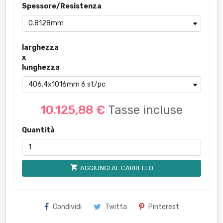
Spessore/Resistenza
larghezza
x
lunghezza
10.125,88 €
Tasse incluse
Quantità
shopping_cart
AGGIUNGI AL CARRELLO
Condividi
Twitta
Pinterest