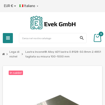
EUR €
Italiano

0
view_headline
search
Lega di
Lastra Inconel® Alloy 601 lastra 0.8128-50.8mm 2.4851
chevron_right
chevron_right
nichel
tagliata su misura 100-1000 mm
In saldo!