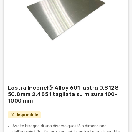
Lastra Inconel® Alloy 601 lastra 0.8128-
50.8mm 2.4851 tagliata su misura 100-
1000 mm
disponibile
error_outline
Avete bisogno di una diversa qualità o dimensione
dell'acciaio? Per favore, scrivici. Il nostro team di vendita