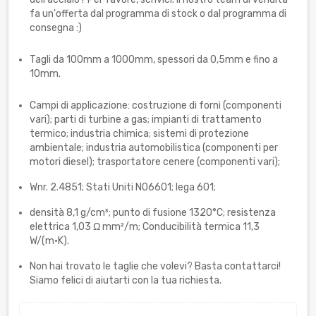
fa un'offerta dal programma di stock o dal programma di
consegna :)
Tagli da 100mm a 1000mm, spessori da 0,5mm e fino a
10mm.
Campi di applicazione: costruzione di forni (componenti
vari); parti di turbine a gas; impianti di trattamento
termico; industria chimica; sistemi di protezione
ambientale; industria automobilistica (componenti per
motori diesel); trasportatore cenere (componenti vari);
Wnr. 2.4851; Stati Uniti N06601; lega 601;
densità 8,1 g/cm³; punto di fusione 1320°C; resistenza
elettrica 1,03 Ω mm²/m; Conducibilità termica 11,3
W/(m·K).
Non hai trovato le taglie che volevi? Basta contattarci!
Siamo felici di aiutarti con la tua richiesta.