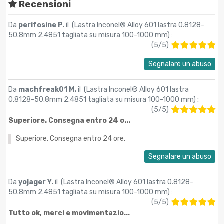
Recensioni
Da
perifosine P.
il (
Lastra Inconel® Alloy 601 lastra 0.8128-
50.8mm 2.4851 tagliata su misura 100-1000 mm
) :
(
5
/
5
)
Segnalare un abuso
Da
machfreak01 M.
il (
Lastra Inconel® Alloy 601 lastra
0.8128-50.8mm 2.4851 tagliata su misura 100-1000 mm
) :
(
5
/
5
)
Superiore. Consegna entro 24 o...
Superiore. Consegna entro 24 ore.
Segnalare un abuso
Da
yojager Y.
il (
Lastra Inconel® Alloy 601 lastra 0.8128-
50.8mm 2.4851 tagliata su misura 100-1000 mm
) :
(
5
/
5
)
Tutto ok, merci e movimentazio...