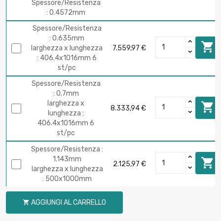
Spessore/Resistenza
: 0.4572mm
Spessore/Resistenza
: 0.635mm

larghezza x lunghezza
7.559,97 €
: 406.4x1016mm 6
st/pc
Spessore/Resistenza
: 0.7mm
larghezza x

8.333,94 €
lunghezza :
406.4x1016mm 6
st/pc
Spessore/Resistenza :
1.143mm

2.125,97 €
larghezza x lunghezza
: 500x1000mm
Spessore/Resistenza
AGGIUNGI AL CARRELLO

: 1.143mm
larghezza x

4.251,94 €