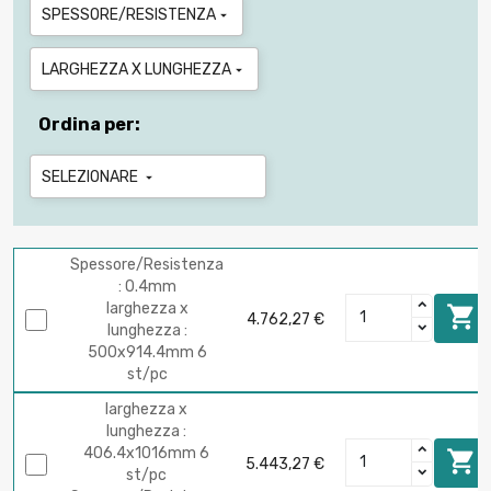
SPESSORE/RESISTENZA

LARGHEZZA X LUNGHEZZA

Ordina per:
SELEZIONARE

Spessore/Resistenza
: 0.4mm
larghezza x

4.762,27 €
lunghezza :
500x914.4mm 6
st/pc
larghezza x
lunghezza :
406.4x1016mm 6

5.443,27 €
st/pc