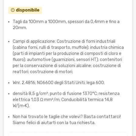
disponibile
error_outline
Tagli da 100mm a 1000mm, spessori da 0,4mm e fino a
20mm.
Campi di applicazione: Costruzione di forni industriali
(cabina forni, rulli di trasporto, muffole); industria chimica
(parti di impianti per la produzione di composti di cloro e
fluoro); automotive (guarnizioni, sensori HT); contenitori
per la conservazione di soluzioni alcaline; costruzione di
reattori; costruzione di motori;
Wnr. 2.4816; N06600 degli Stati Uniti; lega 600;
densità 8,5 g/cm³; punto di fusione 1370°C; resistenza
elettrica 1,03 Ω mm²/m; Conducibilità termica 14,8
W/(m·K).
Non hai trovato le taglie che volevi? Basta contattarci!
Siamo felici di aiutarti con la tua richiesta.