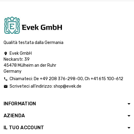
lunghezza :
500x1000mm 2
st/pc
Spessore/Resistenza
: 1.2mm

larghezza x
2.231,99 €
lunghezza :
Qualità testata dalla Germania
500x1000mm
Evek GmbH

Spessore/Resistenza
Neckarstr. 39
: 1.27mm
45478 Mülheim an der Ruhr

larghezza x
2.362,16 €
Germany
lunghezza :
Chiamateci:
De
+49 208 376-298-00
, Ch
+41 615 100-612

500x1000mm
Scriveteci all'indirizzo:
shop@evek.de

Spessore/Resistenza
: 1.6mm

larghezza x
2.976,07 €
INFORMATION
lunghezza :
500x1000mm
AZIENDA
larghezza x lunghezza
IL TUO ACCOUNT
: 500x500mm

1.889,78 €