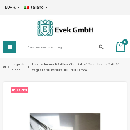
EUR €
Italiano

0
view_headline
search
Lega di
Lastra Inconel® Alloy 600 0.4-76.2mm lastra 2.4816
chevron_right
chevron_right
nichel
tagliata su misura 100-1000 mm
In saldo!