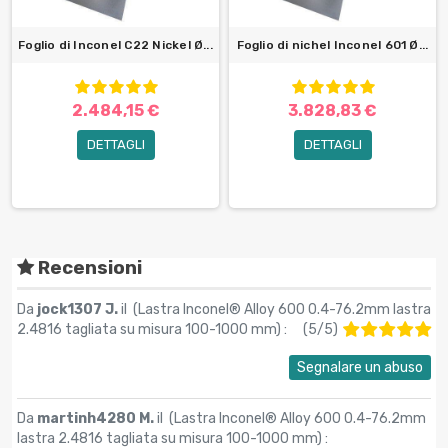
Foglio di Inconel C22 Nickel Ø...
Foglio di nichel Inconel 601 Ø...
2.484,15 €
3.828,83 €
DETTAGLI
DETTAGLI
Recensioni
Da
jock1307 J.
il (
Lastra Inconel® Alloy 600 0.4-76.2mm lastra
2.4816 tagliata su misura 100-1000 mm
) :
(
5
/
5
)
Segnalare un abuso
Da
martinh4280 M.
il (
Lastra Inconel® Alloy 600 0.4-76.2mm
lastra 2.4816 tagliata su misura 100-1000 mm
) :