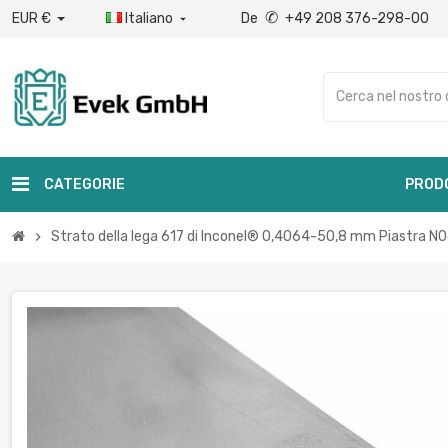
✆
EUR €
Italiano
De
+49 208 376-298-00

CATEGORIE
PROD
Strato della lega 617 di Inconel® 0,4064-50,8 mm Piastra N0
chevron_right