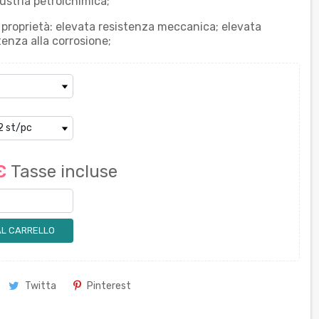
dustria petrolchimica;
 proprietà: elevata resistenza meccanica; elevata
tenza alla corrosione;
 €
Tasse incluse
AL CARRELLO
Twitta
Pinterest