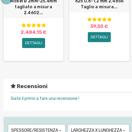
Nickel Ø 2mm-25,4mm
625 0,6-1,2 mm 2,4856
tagliato a misura
Taglio a misura...
2.4602...
39,50 €
2.484,15 €
DETTAGLI
DETTAGLI
Recensioni
Siate il primo a fare una recensione !
SPESSORE/RESISTENZA
LARGHEZZA X LUNGHEZZA

