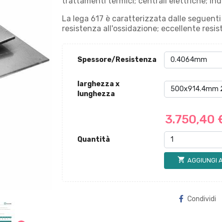
trattamenti termici; centrali elettriche; in
La lega 617 è caratterizzata dalle seguenti
resistenza all'ossidazione; eccellente resis
Spessore/Resistenza
larghezza x
lunghezza
3.750,40
Quantità
shopping_cart
AGGIUNGI 
Condividi