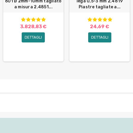
601 Ø 2mm-10mm tagliato
lega 0,5-3 mm 2,4819
a misura 2.4851...
Piastre tagliate a...
3.828,83 €
24,69 €
DETTAGLI
DETTAGLI