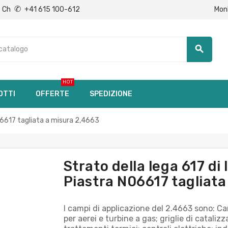
✆
Mon
Ch
+41 615 100-612
search
HOT
OTTI
OFFERTE
SPEDIZIONE
6617 tagliata a misura 2,4663
Strato della lega 617 
Piastra N06617 tagliata
I campi di applicazione del 2.4663 sono: Ca
per aerei e turbine a gas; griglie di cataliz