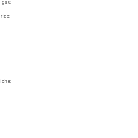
a gas;
rico;
tiche: