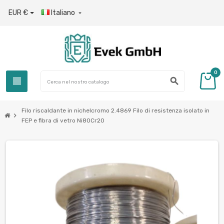
EUR €
Italiano

0
view_headline
search
Filo riscaldante in nichelcromo 2.4869 Filo di resistenza isolato in
chevron_right
FEP e fibra di vetro Ni80Cr20