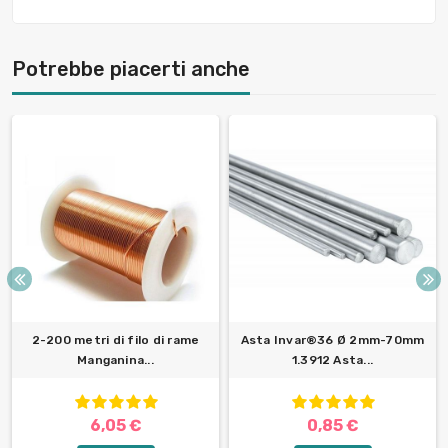
Potrebbe piacerti anche
2-200 metri di filo di rame
Asta Invar®36 Ø 2mm-70mm
Manganina...
1.3912 Asta...
6,05 €
0,85 €