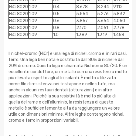
NiCr8020
1.09
0.4
8.678
8.244
9.112
NiCr8020
1.09
0.5
5.554
5.276
5.832
NiCr8020
1.09
0.6
3.857
3.664
4.050
NiCr8020
1.09
0.8
2.170
2.061
2.778
NiCr8020
1.09
1.0
1.389
1.319
1.458
Il nichel-cromo (NiCr) è una lega di nichel, cromo e, in rari casi,
ferro. Una lega ben nota è costituita dall'80% di nichel e dal
20% di cromo. Questa lega è chiamata Nichrome 80/20. È un
eccellente conduttore, un metallo con una resistenza molto
più elevata rispetto agli altri isolanti. È molto utilizzata
come filo di resistenza nei tostapane e nelle stufe, ma
anche in alcuni restauri dentali (otturazioni) e in altre
applicazioni. Poiché la sua resistività è molto più alta di
quella del rame o dell'alluminio, la resistenza di questo
metallo è sufficientemente alta da raggiungere un valore
utile con dimensioni minime. Altre leghe contengono nichel,
cromo e ferro in proporzioni variabili.