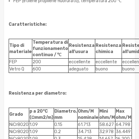
FEP (etilene propilene fluorurato), temperatura 200 ℃
Caratteristiche:
Temperatura di
Tipo di
Resistenza
Resistenza
Resist
funzionamento
materiale
all'usura
chimica
all'umi
continuo / ℃
FEP
200
eccellente
eccellente
eccelle
Vetro Q
600
adeguato
buono
buono
Resistenza per diametro:
p a 20°C
Diametro,
Ohm/M
Mini
Max
Grado
(Ωmm2/m)
mm
nominale
ohm/M
ohm/M
NiCr8020
1.09
0.15
61.713
58.627
64.798
NiCr8020
1.09
0.2
34.713
32.978
36.449
NiCr8020
1.09
0.3
15.428
14.657
16.200