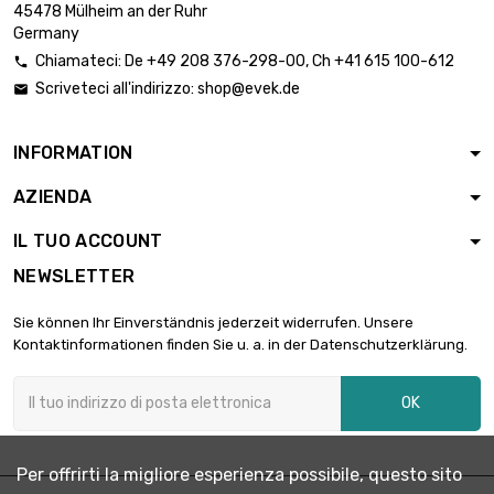

diametro : 0.2mm
12,72 €
45478 Mülheim an der Ruhr
genere : FEP 200℃
Germany
Chiamateci:
De
+49 208 376-298-00
, Ch
+41 615 100-612

lunghezza : 25 Meter
Scriveteci all'indirizzo:
shop@evek.de


diametro : 0.2mm
31,82 €
genere : FEP 200℃
INFORMATION
lunghezza : 50 Meter
AZIENDA

diametro : 0.2mm
63,64 €
genere : FEP 200℃
IL TUO ACCOUNT
NEWSLETTER
lunghezza : 1 Meter

diametro : 0.3mm
6,05 €
Sie können Ihr Einverständnis jederzeit widerrufen. Unsere
genere : FEP 200℃
Kontaktinformationen finden Sie u. a. in der Datenschutzerklärung.
lunghezza : 2.5 Meter
OK

diametro : 0.3mm
6,05 €
genere : FEP 200℃
Per offrirti la migliore esperienza possibile, questo sito