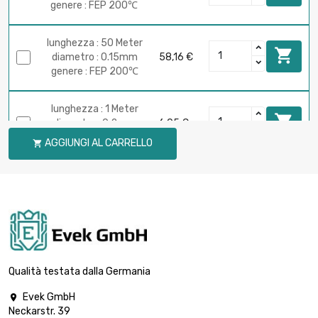
genere : FEP 200℃
lunghezza : 50 Meter

diametro : 0.15mm
58,16 €
genere : FEP 200℃
lunghezza : 1 Meter

diametro : 0.2mm
6,05 €
genere : FEP 200℃
AGGIUNGI AL CARRELLO

lunghezza : 2.5 Meter

diametro : 0.2mm
6,05 €
genere : FEP 200℃
lunghezza : 5 Meter

diametro : 0.2mm
6,37 €
genere : FEP 200℃
Qualità testata dalla Germania
Evek GmbH

lunghezza : 10 Meter
Neckarstr. 39