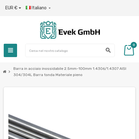
EUR €
Italiano

0
view_headline
search
Barra in acciaio inossidabile 2.5mm-100mm 1.4306/1.4307 AISI
chevron_right
304/304L Barra tonda Materiale pieno