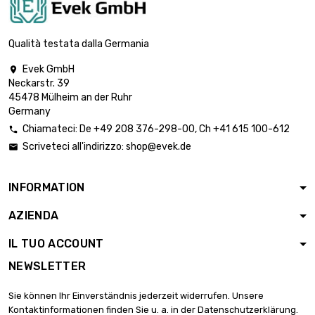
lunghezza : 1 Meter

44,53 €
diametro : 14mm
Qualità testata dalla Germania
Evek GmbH

Neckarstr. 39
lunghezza : 1 Meter

51,12 €
45478 Mülheim an der Ruhr
diametro : 15mm
Germany
Chiamateci:
De
+49 208 376-298-00
, Ch
+41 615 100-612

Scriveteci all'indirizzo:
shop@evek.de

lunghezza : 1 Meter

58,19 €
diametro : 16mm
INFORMATION
AZIENDA
lunghezza : 1 Meter

65,64 €
diametro : 17mm
IL TUO ACCOUNT
NEWSLETTER
lunghezza : 1 Meter

73,57 €
Sie können Ihr Einverständnis jederzeit widerrufen. Unsere
diametro : 18mm
Kontaktinformationen finden Sie u. a. in der Datenschutzerklärung.