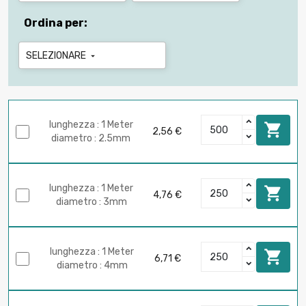
Ordina per:
SELEZIONARE

lunghezza : 1 Meter

2,56 €
diametro : 2.5mm
lunghezza : 1 Meter

4,76 €
diametro : 3mm
lunghezza : 1 Meter

6,71 €
diametro : 4mm