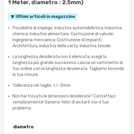
1 Meter, diametro : 2.5mm)
Ultimi articoli in magazzino
notifications_active
Possibilità di impiego: Industria automobilistica; Industria
chimica; Industria alimentare; Costruzione di valvole;
Ingegneria meccanica; Costruzione di impianti;
Architettura; Industria della carta; Industria tessile;
La lunghezza desiderata non è elencata, scegli la
lunghezza più grande successiva. Lascia un commento al
tuo ordine con la lunghezza desiderata. Tagliamo secondo
le tue misure.
Tolleranza nel taglio: +/-3mm.
Non hai trovato le dimensioni desiderate? Contattaci
semplicemente! Saremo felici di aiutarti con il tuo
problema.
diametro