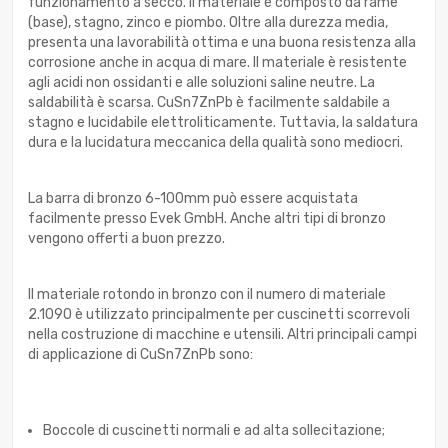
funzionamento a secco. Il materiale è composto da rame
(base), stagno, zinco e piombo. Oltre alla durezza media,
presenta una lavorabilità ottima e una buona resistenza alla
corrosione anche in acqua di mare. Il materiale è resistente
agli acidi non ossidanti e alle soluzioni saline neutre. La
saldabilità è scarsa. CuSn7ZnPb è facilmente saldabile a
stagno e lucidabile elettroliticamente. Tuttavia, la saldatura
dura e la lucidatura meccanica della qualità sono mediocri.
La barra di bronzo 6-100mm può essere acquistata
facilmente presso Evek GmbH. Anche altri tipi di bronzo
vengono offerti a buon prezzo.
Il materiale rotondo in bronzo con il numero di materiale
2.1090 è utilizzato principalmente per cuscinetti scorrevoli
nella costruzione di macchine e utensili. Altri principali campi
di applicazione di CuSn7ZnPb sono:
Boccole di cuscinetti normali e ad alta sollecitazione;