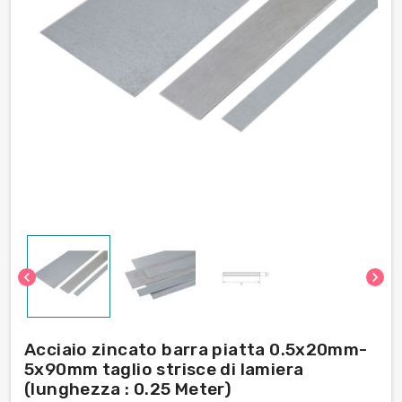
chevron_left
chevron_right
Acciaio zincato barra piatta 0.5x20mm-
5x90mm taglio strisce di lamiera
(lunghezza : 0.25 Meter)