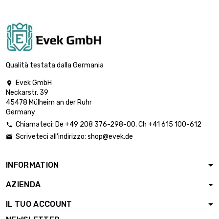
Spessore/Resistenza :

0,99 €
0.5mm
larghezza : 25mm
lunghezza : 0.25 Meter
Spessore/Resistenza :

0,85 €
0.5mm
Qualità testata dalla Germania
larghezza : 30mm
Evek GmbH

lunghezza : 0.5 Meter
Neckarstr. 39
Spessore/Resistenza :

0,85 €
45478 Mülheim an der Ruhr
0.5mm
Germany
larghezza : 30mm
Chiamateci:
De
+49 208 376-298-00
, Ch
+41 615 100-612

Spessore/Resistenza :
Scriveteci all'indirizzo:
shop@evek.de

0.5mm

0,89 €
lunghezza : 0.75 Meter
larghezza : 30mm
INFORMATION
lunghezza : 1 Meter
AZIENDA
Spessore/Resistenza :

1,18 €
0.5mm
IL TUO ACCOUNT
larghezza : 30mm