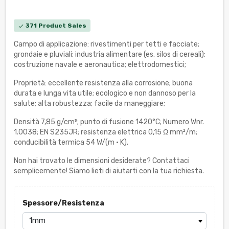
371 Product Sales
check
Campo di applicazione: rivestimenti per tetti e facciate;
grondaie e pluviali; industria alimentare (es. silos di cereali);
costruzione navale e aeronautica; elettrodomestici;
Proprietà: eccellente resistenza alla corrosione; buona
durata e lunga vita utile; ecologico e non dannoso per la
salute; alta robustezza; facile da maneggiare;
Densità 7,85 g/cm³; punto di fusione 1420°C; Numero Wnr.
1.0038; EN S235JR; resistenza elettrica 0,15 Ω mm²/m;
conducibilità termica 54 W/(m · K).
Non hai trovato le dimensioni desiderate? Contattaci
semplicemente! Siamo lieti di aiutarti con la tua richiesta.
Spessore/Resistenza