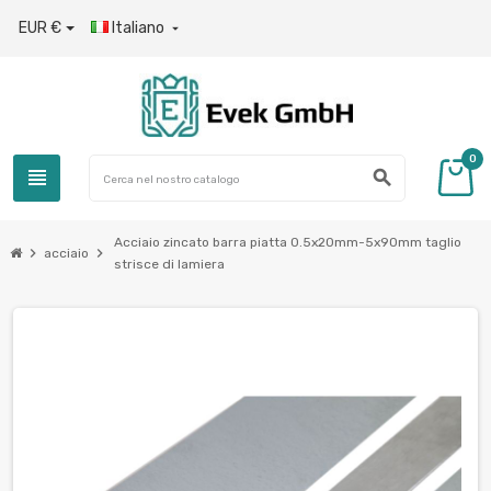
EUR €
Italiano

0
view_headline
search
Acciaio zincato barra piatta 0.5x20mm-5x90mm taglio
chevron_right
chevron_right
acciaio
strisce di lamiera