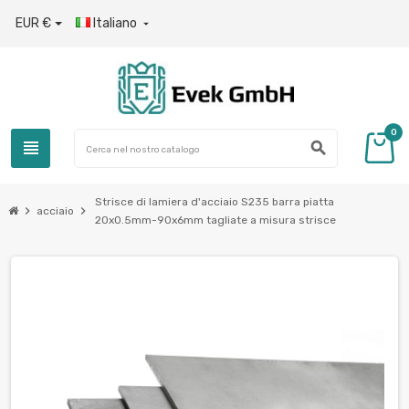
EUR €
Italiano

0
view_headline
search
Strisce di lamiera d'acciaio S235 barra piatta
chevron_right
chevron_right
acciaio
20x0.5mm-90x6mm tagliate a misura strisce