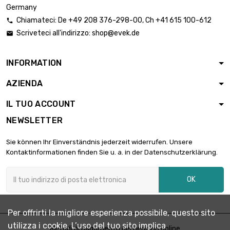
Germany
lunghezza : 0.5 Meter
Chiamateci:
De
+49 208 376-298-00
, Ch
+41 615 100-612

larghezza : 30mm
Scriveteci all'indirizzo:
shop@evek.de

Spessore/Resistenza :

4,83 €
2mm
lunghezza : 1 Meter
INFORMATION
larghezza : 40mm
AZIENDA
Spessore/Resistenza :

3,22 €
2mm
IL TUO ACCOUNT
lunghezza : 0.5 Meter
NEWSLETTER
larghezza : 40mm
Spessore/Resistenza :

6,44 €
Sie können Ihr Einverständnis jederzeit widerrufen. Unsere
2mm
Kontaktinformationen finden Sie u. a. in der Datenschutzerklärung.
lunghezza : 1 Meter
larghezza : 45mm
OK
Spessore/Resistenza :

3,62 €
2mm
lunghezza : 0.5 Meter
Per offrirti la migliore esperienza possibile, questo sito
larghezza : 45mm
utilizza i cookie. L’uso del tuo sito implica
Spessore/Resistenza :
Metodi di pagamento nel negozio online