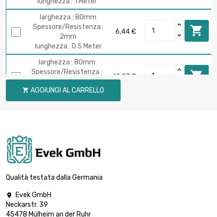
lunghezza : 1 Meter
larghezza : 80mm
Spessore/Resistenza :

6,44 €
2mm
lunghezza : 0.5 Meter
larghezza : 80mm
Spessore/Resistenza :

12,87 €
2mm
AGGIUNGI AL CARRELLO

lunghezza : 1 Meter
larghezza : 90mm
Spessore/Resistenza :

7,23 €
2mm
lunghezza : 0.5 Meter
larghezza : 90mm
Spessore/Resistenza :

14,48 €
2mm
Qualità testata dalla Germania
lunghezza : 1 Meter
Evek GmbH

larghezza : 30mm
Neckarstr. 39
Spessore/Resistenza :

2,40 €
45478 Mülheim an der Ruhr
2mm