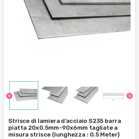
chevron_left
chevron_right
Strisce di lamiera d'acciaio S235 barra
piatta 20x0.5mm-90x6mm tagliate a
misura strisce (lunghezza : 0.5 Meter)