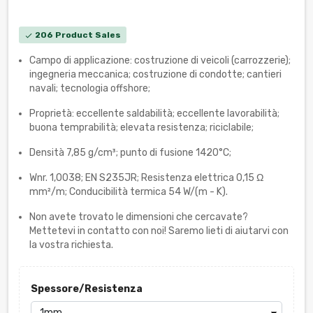
206 Product Sales
check
Campo di applicazione: costruzione di veicoli (carrozzerie);
ingegneria meccanica; costruzione di condotte; cantieri
navali; tecnologia offshore;
Proprietà: eccellente saldabilità; eccellente lavorabilità;
buona temprabilità; elevata resistenza; riciclabile;
Densità 7,85 g/cm³; punto di fusione 1420°C;
Wnr. 1,0038; EN S235JR; Resistenza elettrica 0,15 Ω
mm²/m; Conducibilità termica 54 W/(m - K).
Non avete trovato le dimensioni che cercavate?
Mettetevi in contatto con noi! Saremo lieti di aiutarvi con
la vostra richiesta.
Spessore/Resistenza