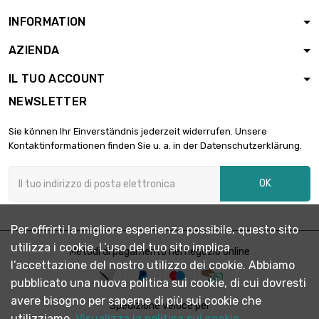
diametro : 10 x 2mm
INFORMATION
AZIENDA
lunghezza : 0.1 Meter

10,86 €
diametro : 10 x 2mm
IL TUO ACCOUNT
NEWSLETTER
lunghezza : 0.2 Meter

20,35 €
Sie können Ihr Einverständnis jederzeit widerrufen. Unsere
diametro : 10 x 2mm
Kontaktinformationen finden Sie u. a. in der Datenschutzerklärung.
OK
lunghezza : 0.3 Meter

26,45 €
diametro : 10 x 2mm
Per offrirti la migliore esperienza possibile, questo sito
utilizza i cookie. L’uso del tuo sito implica
lunghezza : 0.4 Meter
Metodi di pagamento nel negozio online

33,92 €
l’accettazione del nostro utilizzo dei cookie. Abbiamo
diametro : 10 x 2mm
pubblicato una nuova politica sui cookie, di cui dovresti
avere bisogno per saperne di più sui cookie che
Spedizione veloce per
lunghezza : 0.5 Meter
utilizziamo.
Visualizza la politica sui cookie.