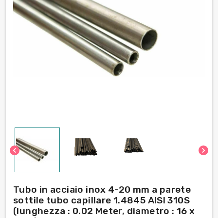
chevron_left
chevron_right
Tubo in acciaio inox 4-20 mm a parete
sottile tubo capillare 1.4845 AISI 310S
(lunghezza : 0.02 Meter, diametro : 16 x