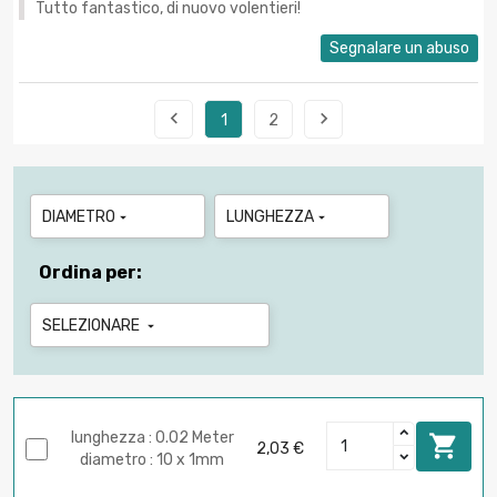
Tutto fantastico, di nuovo volentieri!
Segnalare un abuso


1
2
DIAMETRO
LUNGHEZZA


Ordina per:
SELEZIONARE

lunghezza : 0.02 Meter

2,03 €
diametro : 10 x 1mm