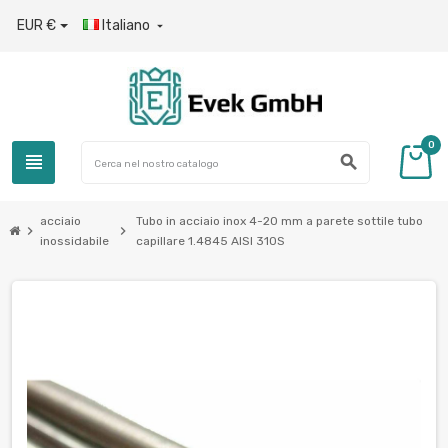
EUR €
Italiano

0
view_headline
search
acciaio
Tubo in acciaio inox 4-20 mm a parete sottile tubo
chevron_right
chevron_right
inossidabile
capillare 1.4845 AISI 310S