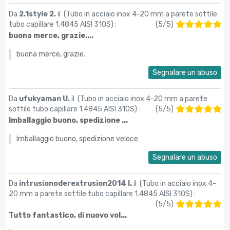
Da
2.1style 2.
il (
Tubo in acciaio inox 4-20 mm a parete sottile
tubo capillare 1.4845 AISI 310S
) :
(
5
/
5
)
buona merce, grazie....
buona merce, grazie.
Segnalare un abuso
Da
ufukyaman U.
il (
Tubo in acciaio inox 4-20 mm a parete
sottile tubo capillare 1.4845 AISI 310S
) :
(
5
/
5
)
Imballaggio buono, spedizione ...
Imballaggio buono, spedizione veloce
Segnalare un abuso
Da
intrusionoderextrusion2014 I.
il (
Tubo in acciaio inox 4-
20 mm a parete sottile tubo capillare 1.4845 AISI 310S
) :
(
5
/
5
)
Tutto fantastico, di nuovo vol...