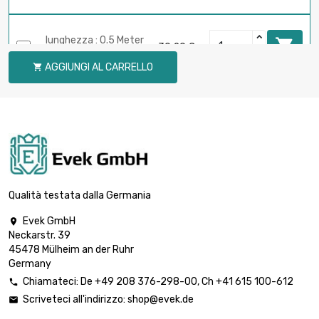
lunghezza : 0.5 Meter

30,29 €
diametro : 10 x 1mm
AGGIUNGI AL CARRELLO

lunghezza : 0.75

Meter
41,65 €
diametro : 10 x 1mm
lunghezza : 1 Meter

50,50 €
diametro : 10 x 1mm
Qualità testata dalla Germania
Evek GmbH

Neckarstr. 39
lunghezza : 0.02 Meter

2,72 €
45478 Mülheim an der Ruhr
diametro : 10 x 2mm
Germany
Chiamateci:
De
+49 208 376-298-00
, Ch
+41 615 100-612

Scriveteci all'indirizzo:
shop@evek.de

lunghezza : 0.05 Meter

6,78 €